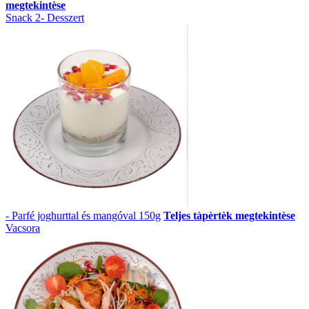
megtekintèse
Snack 2- Desszert
- Parfé joghurttal és mangóval 150g
Teljes tàpèrtèk megtekintèse
Vacsora