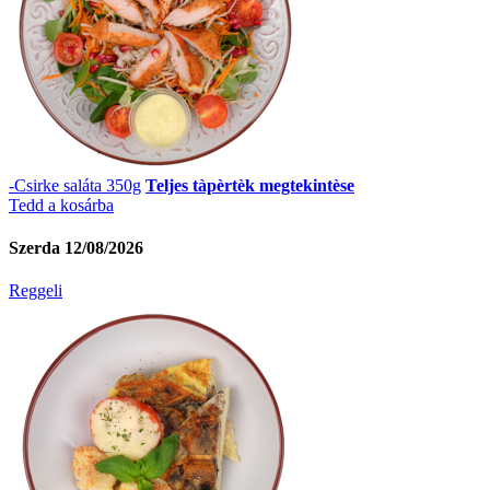
-Csirke saláta 350g
Teljes tàpèrtèk megtekintèse
Tedd a kosárba
Szerda 12/08/2026
Reggeli