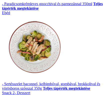
- Paradicsomkrémleves gnocchival és parmezánnal 350ml
Teljes
tàpèrtèk megtekintèse
Ebéd
- Sertésszelet baconnel, kelbimbóval, gombával, brokkolival és
vörösboros szósszal 350g
Teljes tàpèrtèk megtekintèse
Snack 2- Desszert