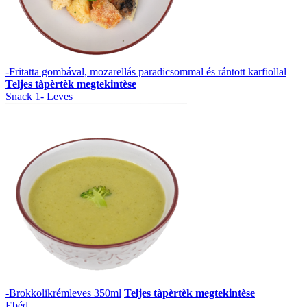
-Fritatta gombával, mozarellás paradicsommal és rántott karfiollal
Teljes tàpèrtèk megtekintèse
Snack 1- Leves
-Brokkolikrémleves 350ml
Teljes tàpèrtèk megtekintèse
Ebéd