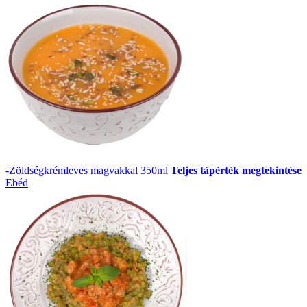
-Zöldségkrémleves magvakkal 350ml
Teljes tàpèrtèk megtekintèse
Ebéd