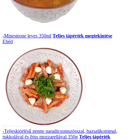
-Minestrone leves 350ml
Teljes tàpèrtèk megtekintèse
Ebéd
-Teljeskiörlésű penne paradicsomszósszal, bazsalikommal,
rukkolával és friss mozzarellával 350g
Teljes tàpèrtèk