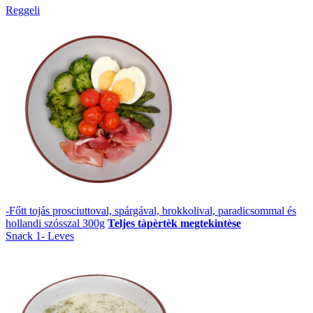
Reggeli
-Főtt tojás prosciuttoval, spárgával, brokkolival, paradicsommal és
hollandi szósszal 300g
Teljes tàpèrtèk megtekintèse
Snack 1- Leves