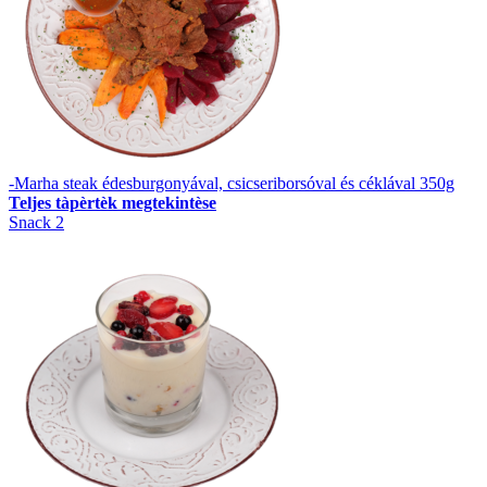
-Marha steak édesburgonyával, csicseriborsóval és céklával 350g
Teljes tàpèrtèk megtekintèse
Snack 2