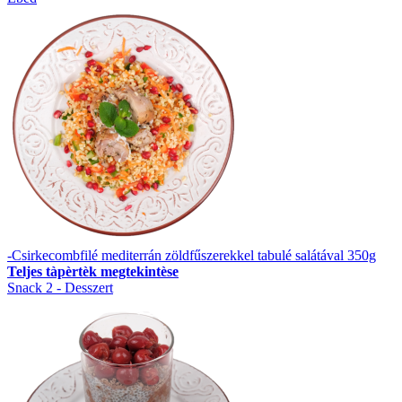
-Csirkecombfilé mediterrán zöldfűszerekkel tabulé salátával 350g
Teljes tàpèrtèk megtekintèse
Snack 2 - Desszert