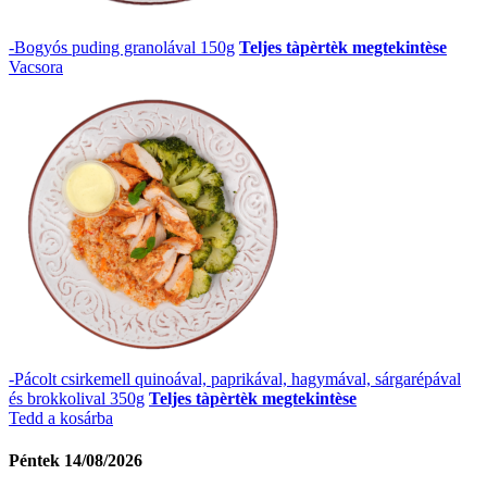
-Bogyós puding granolával 150g
Teljes tàpèrtèk megtekintèse
Vacsora
-Pácolt csirkemell quinoával, paprikával, hagymával, sárgarépával
és brokkolival 350g
Teljes tàpèrtèk megtekintèse
Tedd a kosárba
Péntek 14/08/2026