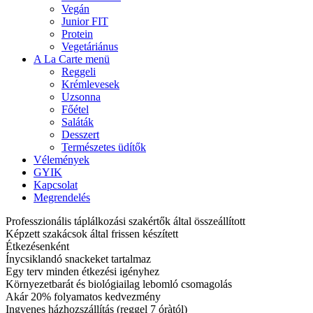
Vegán
Junior FIT
Protein
Vegetáriánus
A La Carte menü
Reggeli
Krémlevesek
Uzsonna
Főétel
Saláták
Desszert
Természetes üdítők
Vélemények
GYIK
Kapcsolat
Megrendelés
Professzionális táplálkozási szakértők által összeállított
Képzett szakácsok által frissen készített
Étkezésenként
Ínycsiklandó snackeket tartalmaz
Egy terv minden étkezési igényhez
Környezetbarát és biológiailag lebomló csomagolás
Akár 20% folyamatos kedvezmény
Ingyenes házhozszállítás (reggel 7 óràtól)