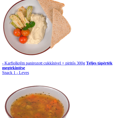
- Karfiolkrém panirozott cukkínivel + piritós 300g
Teljes tàpèrtèk
megtekintèse
Snack 1 - Leves