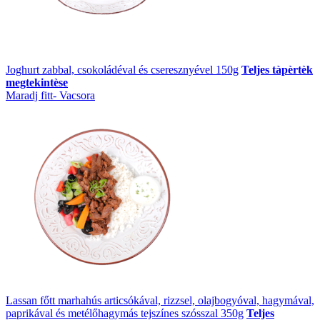
Joghurt zabbal, csokoládéval és cseresznyével 150g
Teljes tàpèrtèk
megtekintèse
Maradj fitt- Vacsora
Lassan főtt marhahús articsókával, rizzsel, olajbogyóval, hagymával,
paprikával és metélőhagymás tejszínes szósszal 350g
Teljes