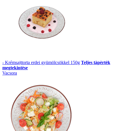
- Krémsajttorta erdei gyümölcsökkel 150g
Teljes tàpèrtèk
megtekintèse
Vacsora