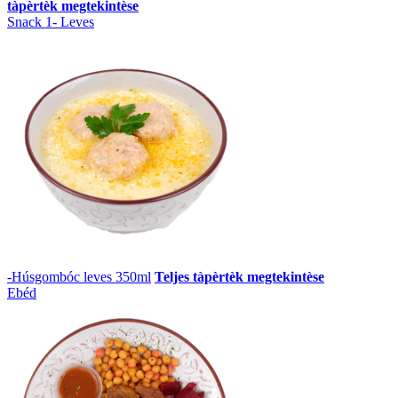
tàpèrtèk megtekintèse
Snack 1- Leves
-Húsgombóc leves 350ml
Teljes tàpèrtèk megtekintèse
Ebéd