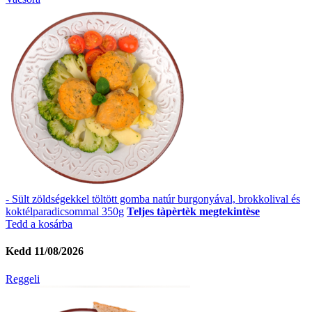
- Sült zöldségekkel töltött gomba natúr burgonyával, brokkolival és
koktélparadicsommal 350g
Teljes tàpèrtèk megtekintèse
Tedd a kosárba
Kedd 11/08/2026
Reggeli