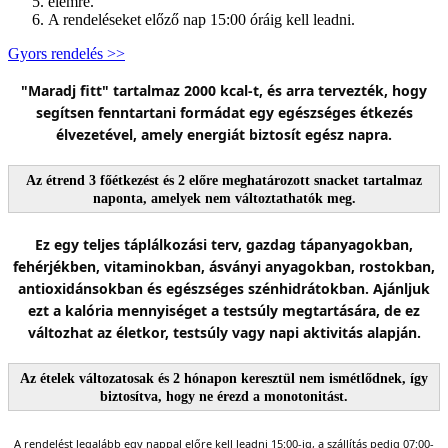
elemre.
A rendeléseket előző nap 15:00 óráig kell leadni.
Gyors rendelés >>
"Maradj fitt" tartalmaz 2000 kcal-t, és arra tervezték, hogy
segítsen fenntartani formádat egy egészséges étkezés
élvezetével, amely energiát biztosít egész napra.
Az étrend 3 főétkezést és 2 előre meghatározott snacket tartalmaz
naponta, amelyek nem változtathatók meg.
Ez egy teljes táplálkozási terv, gazdag tápanyagokban,
fehérjékben, vitaminokban, ásványi anyagokban, rostokban,
antioxidánsokban és egészséges szénhidrátokban. Ajánljuk
ezt a kalória mennyiséget a testsúly megtartására, de ez
változhat az életkor, testsúly vagy napi aktivitás alapján.
Az ételek változatosak és 2 hónapon keresztül nem ismétlődnek, így
biztosítva, hogy ne érezd a monotonitást.
A rendelést legalább egy nappal előre kell leadni 15:00-ig, a szállítás pedig 07:00-