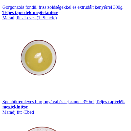
Gorgonzola fondü, friss zöldségekkel és extrudált kenyérrel 300g
Teljes tàpèrtèk megtekintèse
Maradj fitt- Leves (1. Snack )
Spenótkrémleves burgonyával és tejszínnel 350ml
Teljes tàpèrtèk
megtekintèse
Maradj fitt -Ebéd