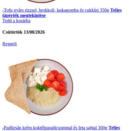
-Tofu nyárs rizzsel, brokkoli, laskagomba és cukkíni 350g
Teljes
tàpèrtèk megtekintèse
Tedd a kosárba
Csütörtök 13/08/2026
Reggeli
-Padlizsán krém koktélparadicsommal és feta sajttal 300g
Teljes