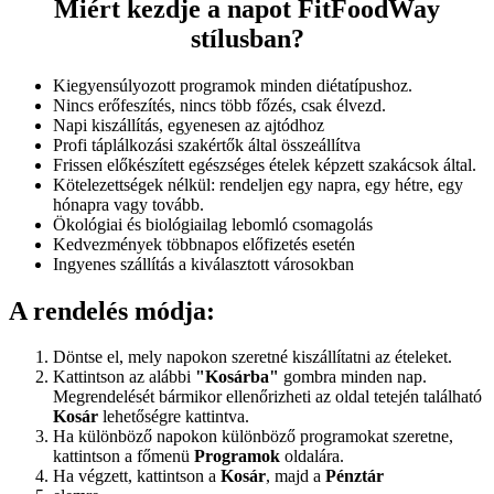
Miért kezdje a napot FitFoodWay
stílusban?
Kiegyensúlyozott programok minden diétatípushoz.
Nincs erőfeszítés, nincs több főzés, csak élvezd.
Napi kiszállítás, egyenesen az ajtódhoz
Profi táplálkozási szakértők által összeállítva
Frissen előkészített egészséges ételek képzett szakácsok által.
Kötelezettségek nélkül: rendeljen egy napra, egy hétre, egy
hónapra vagy tovább.
Ökológiai és biológiailag lebomló csomagolás
Kedvezmények többnapos előfizetés esetén
Ingyenes szállítás a kiválasztott városokban
A rendelés módja:
Döntse el, mely napokon szeretné kiszállítatni az ételeket.
Kattintson az alábbi
"Kosárba"
gombra minden nap.
Megrendelését bármikor ellenőrizheti az oldal tetején található
Kosár
lehetőségre kattintva.
Ha különböző napokon különböző programokat szeretne,
kattintson a főmenü
Programok
oldalára.
Ha végzett, kattintson a
Kosár
, majd a
Pénztár