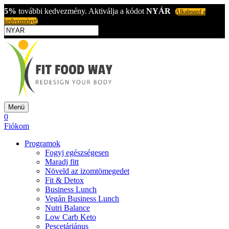
5%
további kedvezmény. Aktiválja a kódot
NYÁR
Alkalmazd a
kedvezményt!
Menü
0
Fiókom
Programok
Fogyj egészségesen
Maradj fitt
Növeld az izomtömegedet
Fit & Detox
Business Lunch
Vegán Business Lunch
Nutri Balance
Low Carb Keto
Pescetáriánus