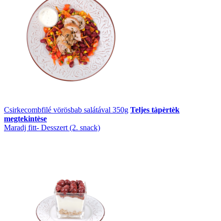
Csirkecombfilé vörösbab salátával 350g
Teljes tàpèrtèk
megtekintèse
Maradj fitt- Desszert (2. snack)