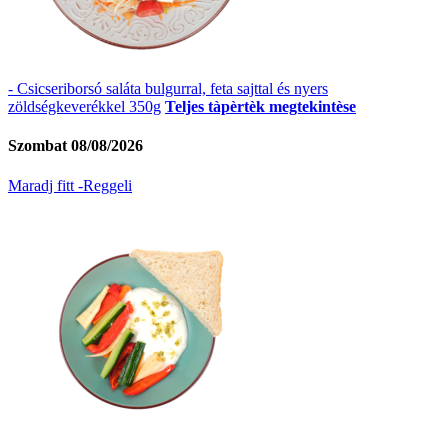
- Csicseriborsó saláta bulgurral, feta sajttal és nyers
zöldségkeverékkel 350g
Teljes tàpèrtèk megtekintèse
Szombat 08/08/2026
Maradj fitt -Reggeli