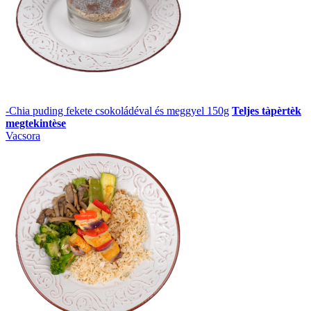
-Chia puding fekete csokoládéval és meggyel 150g
Teljes tàpèrtèk
megtekintèse
Vacsora