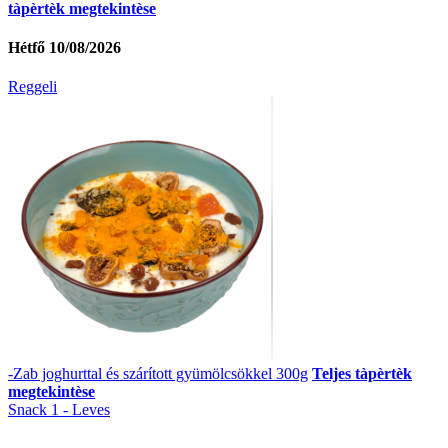
tàpèrtèk megtekintèse
Hétfő 10/08/2026
Reggeli
-Zab joghurttal és szárított gyümölcsökkel 300g
Teljes tàpèrtèk
megtekintèse
Snack 1 - Leves