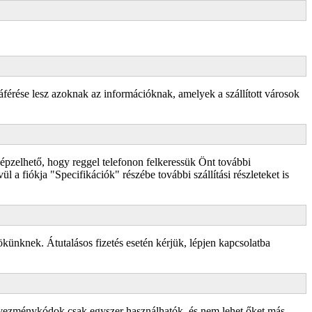
záférése lesz azoknak az információknak, amelyek a szállított városok
lképzelhető, hogy reggel telefonon felkeressük Önt további
ül a fiókja "Specifikációk" részébe további szállítási részleteket is
ökünknek. Átutalásos fizetés esetén kérjük, lépjen kapcsolatba
dvezménykódok csak egyszer használhatók, és nem lehet őket más