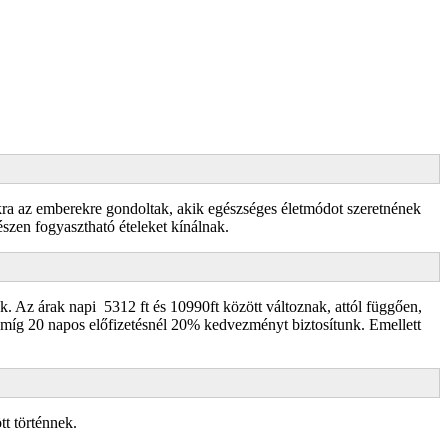
kra az emberekre gondoltak, akik egészséges életmódot szeretnének
észen fogyasztható ételeket kínálnak.
 Az árak napi 5312 ft és 10990ft között változnak, attól függően,
míg 20 napos előfizetésnél 20% kedvezményt biztosítunk. Emellett
tt történnek.