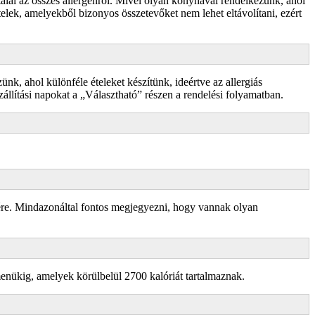
 talál az összes allergénről. Mivel olyan konyhával rendelkezünk, ahol
ételek, amelyekből bizonyos összetevőket nem lehet eltávolítani, ezért
, ahol különféle ételeket készítünk, ideértve az allergiás
szállítási napokat a „Választható” részen a rendelési folyamatban.
sére. Mindazonáltal fontos megjegyezni, hogy vannak olyan
enükig, amelyek körülbelül 2700 kalóriát tartalmaznak.