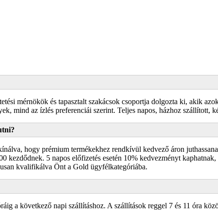
tési mérnökök és tapasztalt szakácsok csoportja dolgozta ki, akik azo
k, mind az ízlés preferenciái szerint. Teljes napos, házhoz szállított, k
utni?
ínálva, hogy prémium termékekhez rendkívül kedvező áron juthassanak.
100 kezdődnek. 5 napos előfizetés esetén 10% kedvezményt kaphatnak, 
san kvalifikálva Önt a Gold ügyfélkategóriába.
ráig a következő napi szállításhoz. A szállítások reggel 7 és 11 óra közö