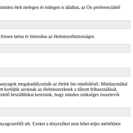
minden ételt melegen és hidegen is tálalhat, az Ön preferenciáitól
rissen tartsa és biztosítsa az élelmiszerbiztonságot.
lapanyagok megakadályoznák az ételek bio minősítését. Mindazonáltal
t kerüljük azoknak az élelmiszereknek a túlzott felhasználását,
elelő beszállítókat keresünk, hogy minden szükséges összetevőt
anyagcserétől stb. Ezeket a tényezőket nem lehet teljes mértékben