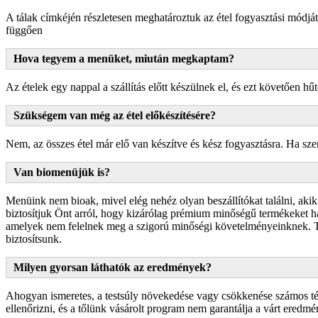
A tálak címkéjén részletesen meghatároztuk az étel fogyasztási módját 
függően
Hova tegyem a menüket, miután megkaptam?
Az ételek egy nappal a szállítás előtt készülnek el, és ezt követően hűt
Szükségem van még az étel előkészítésére?
Nem, az összes étel már elő van készítve és kész fogyasztásra. Ha szeret
Van biomenüjük is?
Menüink nem bioak, mivel elég nehéz olyan beszállítókat találni, aki
biztosítjuk Önt arról, hogy kizárólag prémium minőségű termékeket has
amelyek nem felelnek meg a szigorú minőségi követelményeinknek. Te
biztosítsunk.
Milyen gyorsan láthatók az eredmények?
Ahogyan ismeretes, a testsúly növekedése vagy csökkenése számos ténye
ellenőrizni, és a tőlünk vásárolt program nem garantálja a várt eredmé