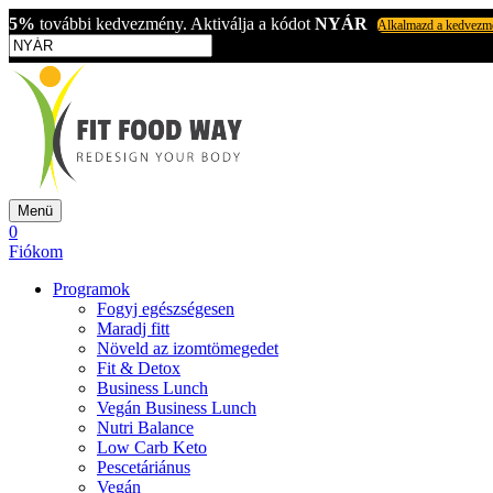
5%
további kedvezmény. Aktiválja a kódot
NYÁR
Alkalmazd a kedvezm
Menü
0
Fiókom
Programok
Fogyj egészségesen
Maradj fitt
Növeld az izomtömegedet
Fit & Detox
Business Lunch
Vegán Business Lunch
Nutri Balance
Low Carb Keto
Pescetáriánus
Vegán