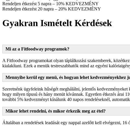
Rendeljen étkezést 5 napra – 10% KEDVEZMÉNY
Rendeljen étkezést 20 napra – 20% KEDVEZMÉNY
Gyakran Ismételt Kérdések
Mi az a Fitfoodway programok?
A Fitfoodway programokat olyan táplálkozási szakemberek, közétkezte
kialakítani. Ezek a menük testreszabhatók mind az egyéni kalóriaigénye
Mennyibe kerül egy menü, és hogyan lehet kedvezményekhez j
Szeretnénk ügyfeleink hűségét meghálálni, jelentős kedvezményeket k
hogy milyen típusú és hány menüt kívánnak. Egyetlen étkezés árai 1
további 5% kedvezményt kínálunk 40 napos rendeléseknél, automatiku
Mikor lehet rendelni, és mikor érkezik meg az étel?
Általában a rendelések leadását egy nappal azelőtt kell elvégezni, 16 ó