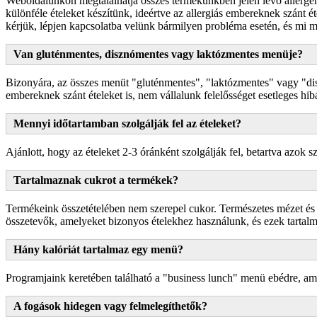
Weboldalunkon megtalálhatja összes termékünkben jelen lévő allergének 
különféle ételeket készítünk, ideértve az allergiás embereknek szánt é
kérjük, lépjen kapcsolatba velünk bármilyen probléma esetén, és mi
Van gluténmentes, disznómentes vagy laktózmentes menüje?
Bizonyára, az összes menüt "gluténmentes", "laktózmentes" vagy "disz
embereknek szánt ételeket is, nem vállalunk felelősséget esetleges hibá
Mennyi időtartamban szolgálják fel az ételeket?
Ajánlott, hogy az ételeket 2-3 óránként szolgálják fel, betartva azok s
Tartalmaznak cukrot a termékek?
Termékeink összetételében nem szerepel cukor. Természetes mézet és 
összetevők, amelyeket bizonyos ételekhez használunk, és ezek tartal
Hány kalóriát tartalmaz egy menü?
Programjaink keretében található a "business lunch" menü ebédre, am
A fogások hidegen vagy felmelegíthetők?