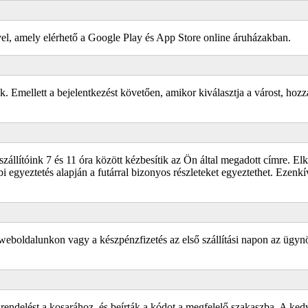
vel, amely elérhető a Google Play és App Store online áruházakban.
k. Emellett a bejelentkezést követően, amikor kiválasztja a várost, hoz
 szállítóink 7 és 11 óra között kézbesítik az Ön által megadott címre. E
i egyeztetés alapján a futárral bizonyos részleteket egyeztethet. Ezenkív
 weboldalunkon vagy a készpénzfizetés az első szállítási napon az ügyn
endelést a kosarához, és beírták a kódot a megfelelő szakaszba. A ke