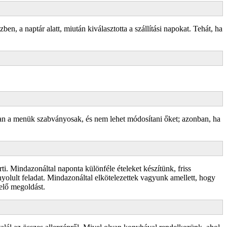
en, a naptár alatt, miután kiválasztotta a szállítási napokat. Tehát, ha
ában a menük szabványosak, és nem lehet módosítani őket; azonban, ha
ti. Mindazonáltal naponta különféle ételeket készítünk, friss
nyolult feladat. Mindazonáltal elkötelezettek vagyunk amellett, hogy
elő megoldást.