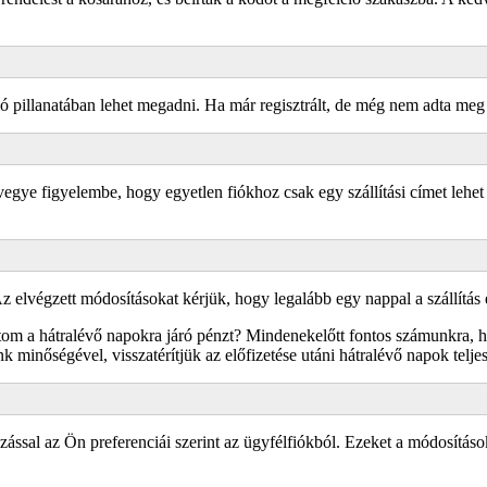
 pillanatában lehet megadni. Ha már regisztrált, de még nem adta meg 
 vegye figyelembe, hogy egyetlen fiókhoz csak egy szállítási címet lehe
elvégzett módosításokat kérjük, hogy legalább egy nappal a szállítás el
atom a hátralévő napokra járó pénzt? Mindenekelőtt fontos számunkra, h
 minőségével, visszatérítjük az előfizetése utáni hátralévő napok teljes
ással az Ön preferenciái szerint az ügyfélfiókból. Ezeket a módosításokat