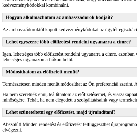
kedvezménykódokkal kombinálni.
Hogyan alkalmazhatom az ambasszádorok kódjait?
Az ambasszádoroktól kapott kedvezménykódokat az ügyfélregisztráció
Lehet egyszerre több előfizetést rendelni ugyanarra a címre?
Igen, lehetséges több előfizetést rendelni ugyanarra a címre, azonban
lehetséges ugyanazon a fiókon belül.
Módosíthatom az előfizetett menüt?
Természetesen minden menüt módosíthat az Ön preferenciái szerint. Az 
Ha nem szeretnék enni, leállíthatom az előfizetésemet, és visszakaph
minőségére. Tehát, ha nem elégedett a szolgáltatásaink vagy termékeink
Lehet szüneteltetni egy előfizetést, majd újraindítani?
Abszolút! Minden rendelést és előfizetést felfüggeszthet újraprogramoz
elvégezni.