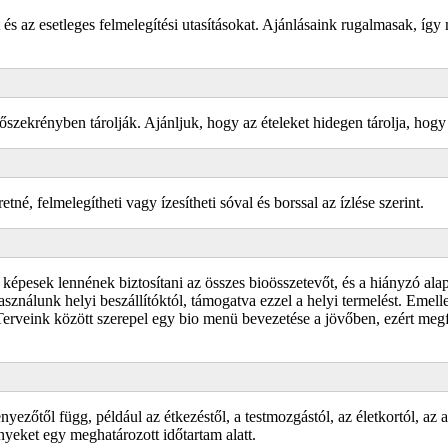
és az esetleges felmelegítési utasításokat. Ajánlásaink rugalmasak, így 
őszekrényben tárolják. Ajánljuk, hogy az ételeket hidegen tárolja, hogy f
né, felmelegítheti vagy ízesítheti sóval és borssal az ízlése szerint.
k képesek lennének biztosítani az összes bioösszetevőt, és a hiányzó a
ználunk helyi beszállítóktól, támogatva ezzel a helyi termelést. Emellet
rveink között szerepel egy bio menü bevezetése a jövőben, ezért megf
zőtől függ, például az étkezéstől, a testmozgástól, az életkortól, az 
nyeket egy meghatározott időtartam alatt.