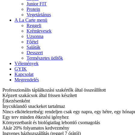
Junior FIT
Protein
Vegetáriánus
A La Carte menü
Reggeli
Krémlevesek
Uzsonna
Főétel
Saláták
Desszert
Természetes üdítők
Vélemények
GYIK
Kapcsolat
Megrendelés
Professzionális táplálkozási szakértők által összeállított
Képzett szakácsok által frissen készített
Étkezésenként
Ínycsiklandó snackeket tartalmaz
Nincs elkötelezettség: rendeljen csak egy napra, egy hétre, egy hóna
Egy terv minden étkezési igényhez
Környezetbarát és biológiailag lebomló csomagolás
Akár 20% folyamatos kedvezmény
Ingyenes házhozszállítás (reggel 7 óràtól)