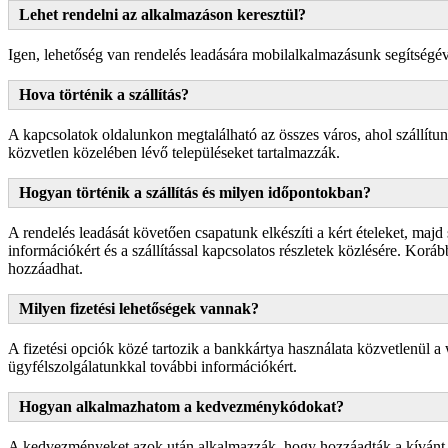
Lehet rendelni az alkalmazáson keresztül?
Igen, lehetőség van rendelés leadására mobilalkalmazásunk segítségé
Hova történik a szállítás?
A kapcsolatok oldalunkon megtalálható az összes város, ahol szállítun
közvetlen közelében lévő településeket tartalmazzák.
Hogyan történik a szállítás és milyen időpontokban?
A rendelés leadását követően csapatunk elkészíti a kért ételeket, majd
információkért és a szállítással kapcsolatos részletek közlésére. Korább
hozzáadhat.
Milyen fizetési lehetőségek vannak?
A fizetési opciók közé tartozik a bankkártya használata közvetlenül a
ügyfélszolgálatunkkal további információkért.
Hogyan alkalmazhatom a kedvezménykódokat?
A kedvezményeket azok után alkalmazzák, hogy hozzáadták a kívánt r