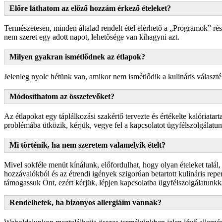
Előre láthatom az előző hozzám érkező ételeket?
Természetesen, minden általad rendelt étel elérhető a „Programok” részb
nem szeret egy adott napot, lehetősége van kihagyni azt.
Milyen gyakran ismétlődnek az étlapok?
Jelenleg nyolc hétünk van, amikor nem ismétlődik a kulináris választé
Módosíthatom az összetevőket?
Az étlapokat egy táplálkozási szakértő tervezte és értékelte kalória
problémába ütközik, kérjük, vegye fel a kapcsolatot ügyfélszolgálatu
Mi történik, ha nem szeretem valamelyik ételt?
Mivel sokféle menüt kínálunk, előfordulhat, hogy olyan ételeket talál,
hozzávalókból és az étrendi igények szigorúan betartott kulináris repe
támogassuk Önt, ezért kérjük, lépjen kapcsolatba ügyfélszolgálatunk
Rendelhetek, ha bizonyos allergiáim vannak?