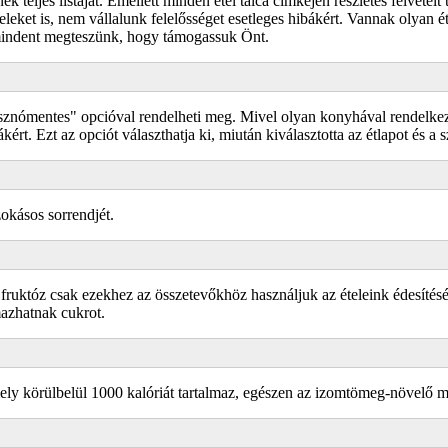
teljes listáját. Emellett minden étel tálca címkéjén részletes felvételt
teleket is, nem vállalunk felelősséget esetleges hibákért. Vannak olyan 
 mindent megteszünk, hogy támogassuk Önt.
nómentes" opcióval rendelheti meg. Mivel olyan konyhával rendelkezünk
kért. Ezt az opciót választhatja ki, miután kiválasztotta az étlapot és a 
zokásos sorrendjét.
fruktóz csak ezekhez az összetevőkhöz használjuk az ételeink édesíté
mazhatnak cukrot.
ely körülbelül 1000 kalóriát tartalmaz, egészen az izomtömeg-növelő m