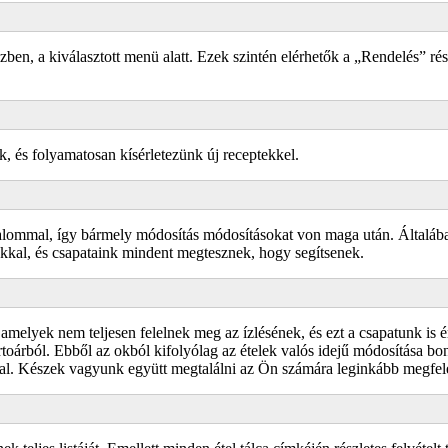
en, a kiválasztott menü alatt. Ezek szintén elérhetők a „Rendelés” részb
k, és folyamatosan kísérletezünk új receptekkel.
tartalommal, így bármely módosítás módosításokat von maga után. Által
nkkal, és csapataink mindent megtesznek, hogy segítsenek.
 amelyek nem teljesen felelnek meg az ízlésének, és ezt a csapatunk is ér
rtoárból. Ebből az okból kifolyólag az ételek valós idejű módosítása bo
kal. Készek vagyunk együtt megtalálni az Ön számára leginkább megfel