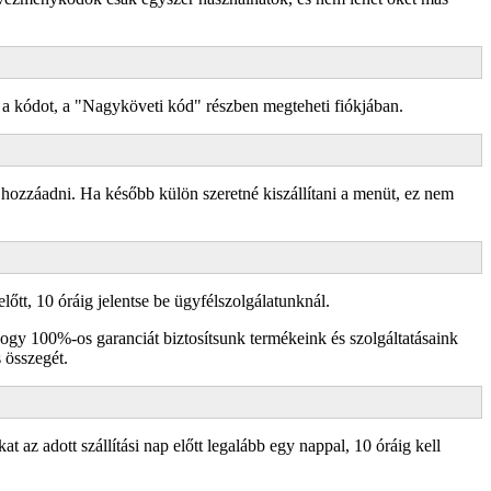
a kódot, a "Nagyköveti kód" részben megteheti fiókjában.
t hozzáadni. Ha később külön szeretné kiszállítani a menüt, ez nem
őtt, 10 óráig jelentse be ügyfélszolgálatunknál.
ogy 100%-os garanciát biztosítsunk termékeink és szolgáltatásaink
 összegét.
 az adott szállítási nap előtt legalább egy nappal, 10 óráig kell