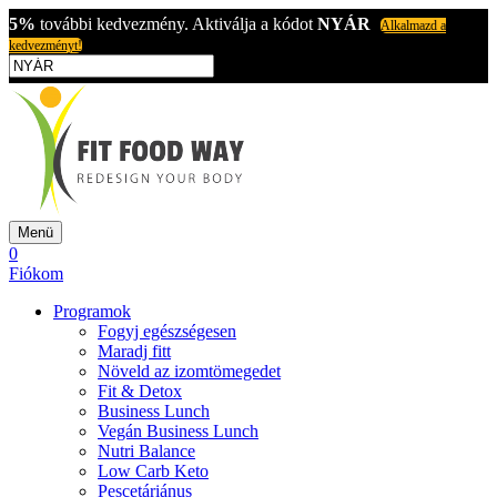
5%
további kedvezmény. Aktiválja a kódot
NYÁR
Alkalmazd a
kedvezményt!
Menü
0
Fiókom
Programok
Fogyj egészségesen
Maradj fitt
Növeld az izomtömegedet
Fit & Detox
Business Lunch
Vegán Business Lunch
Nutri Balance
Low Carb Keto
Pescetáriánus