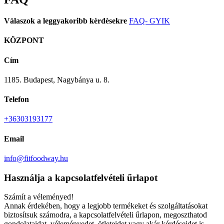
Vàlaszok a leggyakoribb kèrdèsekre
FAQ- GYIK
KÖZPONT
Cím
1185. Budapest, Nagybánya u. 8.
Telefon
+36303193177
Email
info@fitfoodway.hu
Használja a kapcsolatfelvételi űrlapot
Számít a véleményed!
Annak érdekében, hogy a legjobb termékeket és szolgáltatásokat
biztosítsuk számodra, a kapcsolatfelvételi űrlapon, megoszthatod
gondolataidat, véleményedet, ötleteidet vagy akár kérdéseidet is.