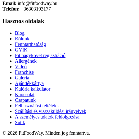
Email:
info@fitfoodway.hu
Telefon:
+36303193177
Hasznos oldalak
Blog
Rólunk
Fenntarthatóság
GYIK
Fit nagykövet regisztráció
Allergének
Videó
Franchise
Galéria
Ajándékkártya
Kalória kalkulátor
Kapcsolat
Csapatunk
Felhasználási feltételek
Szállítási és visszaküldési irányelvek
A személyes adatok feldolgozása
Sütik
© 2026 FitFoodWay. Minden jog fenntartva.