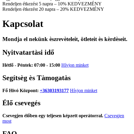
Rendeljen étkezést 5 napra – 10% KEDVEZMÉNY
Rendeljen étkezést 20 napra – 20% KEDVEZMÉNY
Kapcsolat
Mondja el nekünk èszrevèteleit, ötleteit ès kèrdèseit.
Nyitvatartàsi idő
Hétfő - Péntek: 07:00 - 15:00
Hívjon minket
Segítsèg ès Tàmogatàs
Fő Hívó Központ:
+36303193177
Hívjon minket
Élő csevegés
Csevegjen élőben egy teljesen képzett operátorral.
Csevegjen
most
FAQ