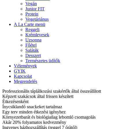
Vegán
Junior FIT
Protein
Vegetáriánus
A La Carte menü
Reggeli
Krémlevesek
Uzsonna
Főétel
Saláták
Desszert
Természetes üdítők
Vélemények
GYIK
Kapcsolat
Megrendelés
Professzionális táplálkozási szakértők által összeállított
Képzett szakácsok által frissen készített
Étkezésenként
Ínycsiklandó snackeket tartalmaz
Egy terv minden étkezési igényhez
Környezetbarát és biológiailag lebomló csomagolás
Akár 20% folyamatos kedvezmény
Ingyenes házhozszállítás (reggel 7 óràtól)