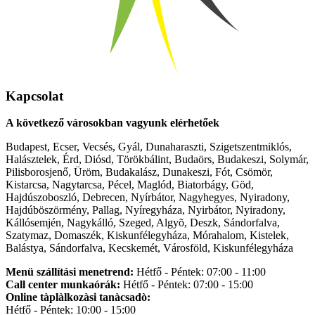
Kapcsolat
A következő városokban vagyunk elérhetőek
Budapest, Ecser, Vecsés, Gyál, Dunaharaszti, Szigetszentmiklós,
Halásztelek, Érd, Diósd, Törökbálint, Budaörs, Budakeszi, Solymár,
Pilisborosjenő, Üröm, Budakalász, Dunakeszi, Fót, Csömör,
Kistarcsa, Nagytarcsa, Pécel, Maglód, Biatorbágy, Göd,
Hajdúszoboszló, Debrecen, Nyírbátor, Nagyhegyes, Nyiradony,
Hajdúböszörmény, Pallag, Nyíregyháza, Nyirbátor, Nyiradony,
Kállósemjén, Nagykálló, Szeged, Algyõ, Deszk, Sándorfalva,
Szatymaz, Domaszék, Kiskunfélegyháza, Mórahalom, Kistelek,
Balástya, Sándorfalva, Kecskemét, Városföld, Kiskunfélegyháza
Menü szállítási menetrend:
Hétfő - Péntek: 07:00 - 11:00
Call center munkaórák:
Hétfő - Péntek: 07:00 - 15:00
Online tàplàlkozàsi tanàcsadò:
Hétfő - Péntek: 10:00 - 15:00