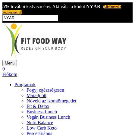
5%
további kedvezmény. Aktiválja a kódot
NYÁR
Alkalmazd a
kedvezményt!
Menü
0
Fiókom
Programok
Fogyj egészségesen
Maradj fitt
Növeld az izomtömegedet
Fit & Detox
Business Lunch
Vegán Business Lunch
Nutri Balance
Low Carb Keto
Pescetáriánus