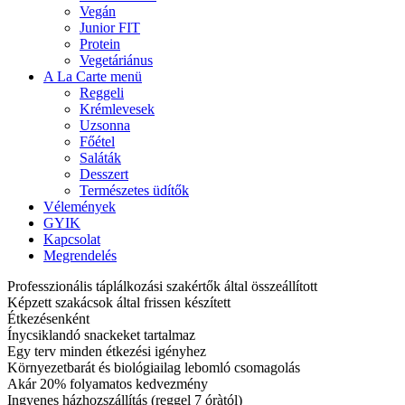
Vegán
Junior FIT
Protein
Vegetáriánus
A La Carte menü
Reggeli
Krémlevesek
Uzsonna
Főétel
Saláták
Desszert
Természetes üdítők
Vélemények
GYIK
Kapcsolat
Megrendelés
Professzionális táplálkozási szakértők által összeállított
Képzett szakácsok által frissen készített
Étkezésenként
Ínycsiklandó snackeket tartalmaz
Egy terv minden étkezési igényhez
Környezetbarát és biológiailag lebomló csomagolás
Akár 20% folyamatos kedvezmény
Ingyenes házhozszállítás (reggel 7 óràtól)