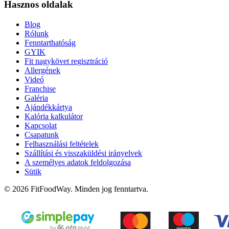
Hasznos oldalak
Blog
Rólunk
Fenntarthatóság
GYIK
Fit nagykövet regisztráció
Allergének
Videó
Franchise
Galéria
Ajándékkártya
Kalória kalkulátor
Kapcsolat
Csapatunk
Felhasználási feltételek
Szállítási és visszaküldési irányelvek
A személyes adatok feldolgozása
Sütik
© 2026 FitFoodWay. Minden jog fenntartva.