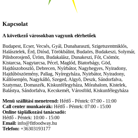
Kapcsolat
A következő városokban vagyunk elérhetőek
Budapest, Ecser, Vecsés, Gyál, Dunaharaszti, Szigetszentmiklós,
Halásztelek, Érd, Diósd, Törökbálint, Budaörs, Budakeszi, Solymár,
Pilisborosjenő, Üröm, Budakalász, Dunakeszi, Fót, Csömör,
Kistarcsa, Nagytarcsa, Pécel, Maglód, Biatorbágy, Göd,
Hajdúszoboszló, Debrecen, Nyírbátor, Nagyhegyes, Nyiradony,
Hajdúböszörmény, Pallag, Nyíregyháza, Nyirbátor, Nyiradony,
Kállósemjén, Nagykálló, Szeged, Algyõ, Deszk, Sándorfalva,
Szatymaz, Domaszék, Kiskunfélegyháza, Mórahalom, Kistelek,
Balástya, Sándorfalva, Kecskemét, Városföld, Kiskunfélegyháza
Menü szállítási menetrend:
Hétfő - Péntek: 07:00 - 11:00
Call center munkaórák:
Hétfő - Péntek: 07:00 - 15:00
Online tàplàlkozàsi tanàcsadò:
Hétfő - Péntek: 10:00 - 15:00
Email:
info@fitfoodway.hu
Telefon:
+36303193177