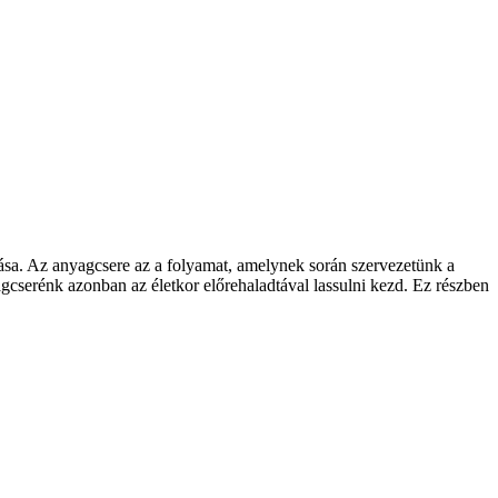
ozása. Az anyagcsere az a folyamat, amelynek során szervezetünk a
agcserénk azonban az életkor előrehaladtával lassulni kezd. Ez részben