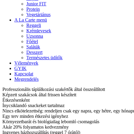
Junior FIT
Protein
Vegetáriánus
A La Carte menü
Reggeli
Krémlevesek
Uzsonna
Főétel
Saláták
Desszert
Természetes üdítők
Vélemények
GYIK
Kapcsolat
Megrendelés
Professzionális táplálkozási szakértők által összeállított
Képzett szakácsok által frissen készített
Étkezésenként
Ínycsiklandó snackeket tartalmaz
Nincs elkötelezettség: rendeljen csak egy napra, egy hétre, egy hóna
Egy terv minden étkezési igényhez
Környezetbarát és biológiailag lebomló csomagolás
Akár 20% folyamatos kedvezmény
Ingyenes házhozszállítás (reggel 7 óràtól)