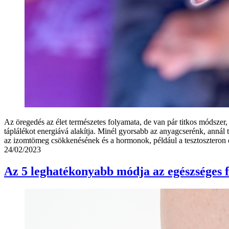
Az öregedés az élet természetes folyamata, de van pár titkos módszer
táplálékot energiává alakítja. Minél gyorsabb az anyagcserénk, annál 
az izomtömeg csökkenésének és a hormonok, például a tesztosztero
24/02/2023
Az 5 leghatékonyabb módja az egészséges 