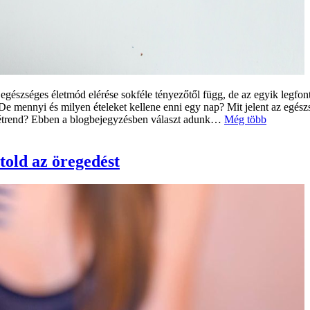
egészséges életmód elérése sokféle tényezőtől függ, de az egyik legfo
 De mennyi és milyen ételeket kellene enni egy nap? Mit jelent az egé
gán étrend? Ebben a blogbejegyzésben választ adunk…
Még több
told az öregedést