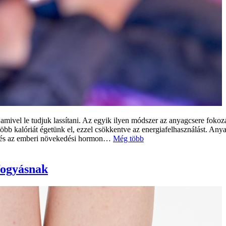
, amivel le tudjuk lassítani. Az egyik ilyen módszer az anyagcsere fok
több kalóriát égetünk el, ezzel csökkentve az energiafelhasználást. Any
n és az emberi növekedési hormon…
Még több
fogyásnak