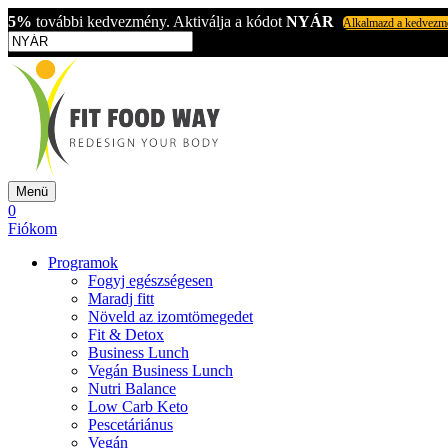
5%
további kedvezmény. Aktiválja a kódot
NYÁR
Alkalmazd a kedvezm
Menü
0
Fiókom
Programok
Fogyj egészségesen
Maradj fitt
Növeld az izomtömegedet
Fit & Detox
Business Lunch
Vegán Business Lunch
Nutri Balance
Low Carb Keto
Pescetáriánus
Vegán