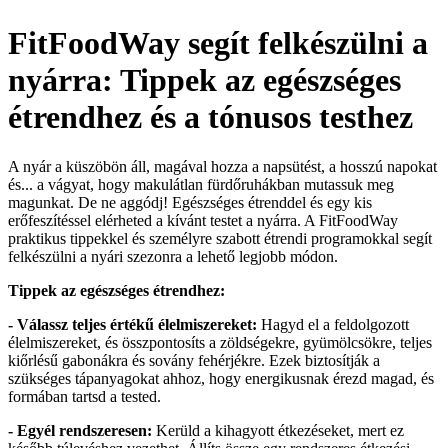
FitFoodWay segít felkészülni a
nyárra: Tippek az egészséges
étrendhez és a tónusos testhez
A nyár a küszöbön áll, magával hozza a napsütést, a hosszú napokat
és... a vágyat, hogy makulátlan fürdőruhákban mutassuk meg
magunkat. De ne aggódj! Egészséges étrenddel és egy kis
erőfeszítéssel elérheted a kívánt testet a nyárra. A FitFoodWay
praktikus tippekkel és személyre szabott étrendi programokkal segít
felkészülni a nyári szezonra a lehető legjobb módon.
Tippek az egészséges étrendhez:
- Válassz teljes értékű élelmiszereket:
Hagyd el a feldolgozott
élelmiszereket, és összpontosíts a zöldségekre, gyümölcsökre, teljes
kiőrlésű gabonákra és sovány fehérjékre. Ezek biztosítják a
szükséges tápanyagokat ahhoz, hogy energikusnak érezd magad, és
formában tartsd a tested.
- Egyél rendszeresen:
Kerüld a kihagyott étkezéseket, mert ez