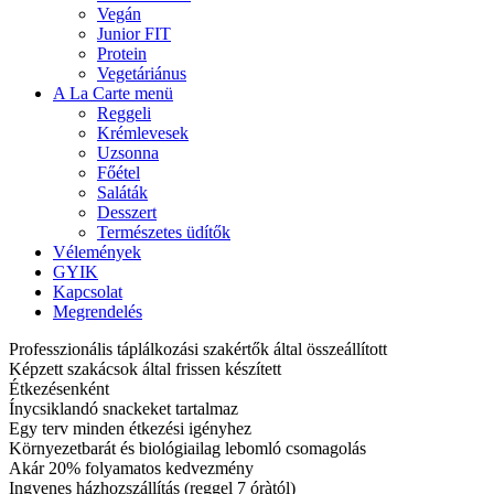
Vegán
Junior FIT
Protein
Vegetáriánus
A La Carte menü
Reggeli
Krémlevesek
Uzsonna
Főétel
Saláták
Desszert
Természetes üdítők
Vélemények
GYIK
Kapcsolat
Megrendelés
Professzionális táplálkozási szakértők által összeállított
Képzett szakácsok által frissen készített
Étkezésenként
Ínycsiklandó snackeket tartalmaz
Egy terv minden étkezési igényhez
Környezetbarát és biológiailag lebomló csomagolás
Akár 20% folyamatos kedvezmény
Ingyenes házhozszállítás (reggel 7 óràtól)