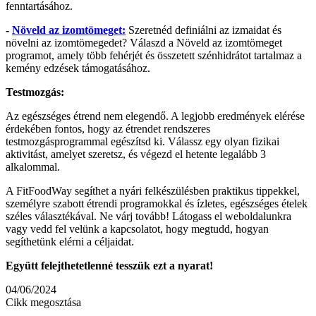
fenntartásához.
-
Növeld az izomtömeget:
Szeretnéd definiálni az izmaidat és
növelni az izomtömegedet? Válaszd a Növeld az izomtömeget
programot, amely több fehérjét és összetett szénhidrátot tartalmaz a
kemény edzések támogatásához.
Testmozgás:
Az egészséges étrend nem elegendő. A legjobb eredmények elérése
érdekében fontos, hogy az étrendet rendszeres
testmozgásprogrammal egészítsd ki. Válassz egy olyan fizikai
aktivitást, amelyet szeretsz, és végezd el hetente legalább 3
alkalommal.
A FitFoodWay segíthet a nyári felkészülésben praktikus tippekkel,
személyre szabott étrendi programokkal és ízletes, egészséges ételek
széles választékával. Ne várj tovább! Látogass el weboldalunkra
vagy vedd fel velünk a kapcsolatot, hogy megtudd, hogyan
segíthetünk elérni a céljaidat.
Együtt felejthetetlenné tesszük ezt a nyarat!
04/06/2024
Cikk megosztása