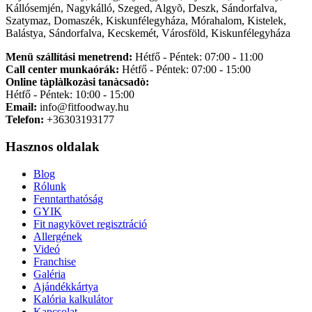
Kállósemjén, Nagykálló, Szeged, Algyõ, Deszk, Sándorfalva,
Szatymaz, Domaszék, Kiskunfélegyháza, Mórahalom, Kistelek,
Balástya, Sándorfalva, Kecskemét, Városföld, Kiskunfélegyháza
Menü szállítási menetrend:
Hétfő - Péntek: 07:00 - 11:00
Call center munkaórák:
Hétfő - Péntek: 07:00 - 15:00
Online tàplàlkozàsi tanàcsadò:
Hétfő - Péntek: 10:00 - 15:00
Email:
info@fitfoodway.hu
Telefon:
+36303193177
Hasznos oldalak
Blog
Rólunk
Fenntarthatóság
GYIK
Fit nagykövet regisztráció
Allergének
Videó
Franchise
Galéria
Ajándékkártya
Kalória kalkulátor
Kapcsolat