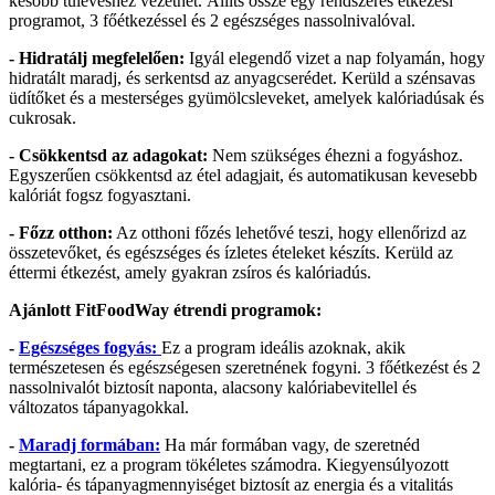
később túlevéshez vezethet. Állíts össze egy rendszeres étkezési
programot, 3 főétkezéssel és 2 egészséges nassolnivalóval.
- Hidratálj megfelelően:
Igyál elegendő vizet a nap folyamán, hogy
hidratált maradj, és serkentsd az anyagcserédet. Kerüld a szénsavas
üdítőket és a mesterséges gyümölcsleveket, amelyek kalóriadúsak és
cukrosak.
- Csökkentsd az adagokat:
Nem szükséges éhezni a fogyáshoz.
Egyszerűen csökkentsd az étel adagjait, és automatikusan kevesebb
kalóriát fogsz fogyasztani.
- Főzz otthon:
Az otthoni főzés lehetővé teszi, hogy ellenőrizd az
összetevőket, és egészséges és ízletes ételeket készíts. Kerüld az
éttermi étkezést, amely gyakran zsíros és kalóriadús.
Ajánlott FitFoodWay étrendi programok:
-
Egészséges fogyás:
Ez a program ideális azoknak, akik
természetesen és egészségesen szeretnének fogyni. 3 főétkezést és 2
nassolnivalót biztosít naponta, alacsony kalóriabevitellel és
változatos tápanyagokkal.
-
Maradj formában:
Ha már formában vagy, de szeretnéd
megtartani, ez a program tökéletes számodra. Kiegyensúlyozott
kalória- és tápanyagmennyiséget biztosít az energia és a vitalitás