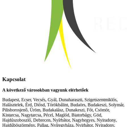
Kapcsolat
A következő városokban vagyunk elérhetőek
Budapest, Ecser, Vecsés, Gyál, Dunaharaszti, Szigetszentmiklós,
Halásztelek, Érd, Diósd, Törökbálint, Budaörs, Budakeszi, Solymár,
Pilisborosjenő, Üröm, Budakalász, Dunakeszi, Fót, Csömör,
Kistarcsa, Nagytarcsa, Pécel, Maglód, Biatorbágy, Göd,
Hajdúszoboszló, Debrecen, Nyírbátor, Nagyhegyes, Nyiradony,
Hajdúböszörmény, Pallag, Nyíregyháza, Nyirbátor, Nyiradony,