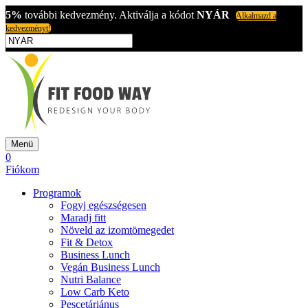
5%
további kedvezmény. Aktiválja a kódot
NYÁR
Alkalmazd a
kedvezményt!
Menü
0
Fiókom
Programok
Fogyj egészségesen
Maradj fitt
Növeld az izomtömegedet
Fit & Detox
Business Lunch
Vegán Business Lunch
Nutri Balance
Low Carb Keto
Pescetáriánus