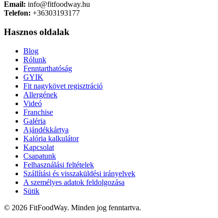
Email:
info@fitfoodway.hu
Telefon:
+36303193177
Hasznos oldalak
Blog
Rólunk
Fenntarthatóság
GYIK
Fit nagykövet regisztráció
Allergének
Videó
Franchise
Galéria
Ajándékkártya
Kalória kalkulátor
Kapcsolat
Csapatunk
Felhasználási feltételek
Szállítási és visszaküldési irányelvek
A személyes adatok feldolgozása
Sütik
© 2026 FitFoodWay. Minden jog fenntartva.