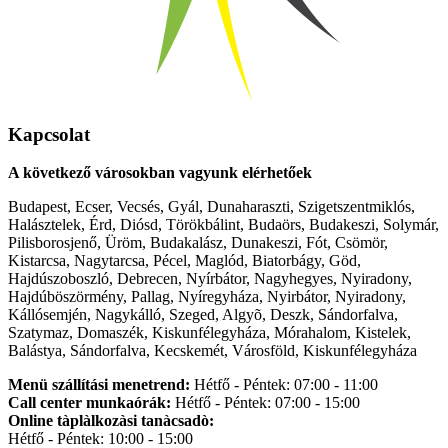
Kapcsolat
A következő városokban vagyunk elérhetőek
Budapest, Ecser, Vecsés, Gyál, Dunaharaszti, Szigetszentmiklós,
Halásztelek, Érd, Diósd, Törökbálint, Budaörs, Budakeszi, Solymár,
Pilisborosjenő, Üröm, Budakalász, Dunakeszi, Fót, Csömör,
Kistarcsa, Nagytarcsa, Pécel, Maglód, Biatorbágy, Göd,
Hajdúszoboszló, Debrecen, Nyírbátor, Nagyhegyes, Nyiradony,
Hajdúböszörmény, Pallag, Nyíregyháza, Nyirbátor, Nyiradony,
Kállósemjén, Nagykálló, Szeged, Algyõ, Deszk, Sándorfalva,
Szatymaz, Domaszék, Kiskunfélegyháza, Mórahalom, Kistelek,
Balástya, Sándorfalva, Kecskemét, Városföld, Kiskunfélegyháza
Menü szállítási menetrend:
Hétfő - Péntek: 07:00 - 11:00
Call center munkaórák:
Hétfő - Péntek: 07:00 - 15:00
Online tàplàlkozàsi tanàcsadò:
Hétfő - Péntek: 10:00 - 15:00