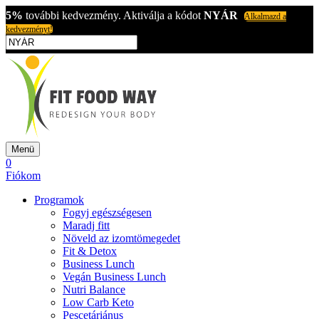
5%
további kedvezmény. Aktiválja a kódot
NYÁR
Alkalmazd a
kedvezményt!
Menü
0
Fiókom
Programok
Fogyj egészségesen
Maradj fitt
Növeld az izomtömegedet
Fit & Detox
Business Lunch
Vegán Business Lunch
Nutri Balance
Low Carb Keto
Pescetáriánus