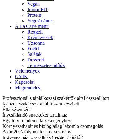
Vegán
Junior FIT
Protein
Vegetáriánus
A La Carte menü
Reggeli
Krémlevesek
Uzsonna
Főétel
Saláták
Desszert
Természetes üdítők
Vélemények
GYIK
Kapcsolat
Megrendelés
Professzionális táplálkozási szakértők által összeállított
Képzett szakácsok által frissen készített
Étkezésenként
Ínycsiklandó snackeket tartalmaz
Egy terv minden étkezési igényhez
Környezetbarát és biológiailag lebomló csomagolás
Akár 20% folyamatos kedvezmény
Ingyenes házhozszállítás (reggel 7 óràtól)