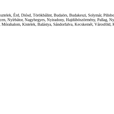
ásztelek, Érd, Diósd, Törökbálint, Budaörs, Budakeszi, Solymár, Pilis
cen, Nyírbátor, Nagyhegyes, Nyiradony, Hajdúböszörmény, Pallag, Ny
 Mórahalom, Kistelek, Balástya, Sándorfalva, Kecskemét, Városföld, 