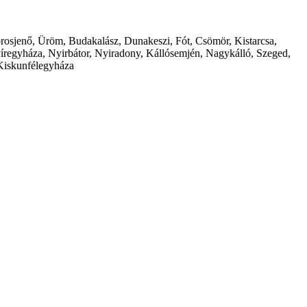
borosjenő, Üröm, Budakalász, Dunakeszi, Fót, Csömör, Kistarcsa,
íregyháza, Nyirbátor, Nyiradony, Kállósemjén, Nagykálló, Szeged,
Kiskunfélegyháza