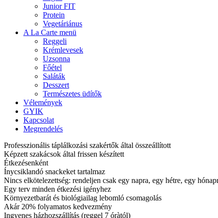
Junior FIT
Protein
Vegetáriánus
A La Carte menü
Reggeli
Krémlevesek
Uzsonna
Főétel
Saláták
Desszert
Természetes üdítők
Vélemények
GYIK
Kapcsolat
Megrendelés
Professzionális táplálkozási szakértők által összeállított
Képzett szakácsok által frissen készített
Étkezésenként
Ínycsiklandó snackeket tartalmaz
Nincs elkötelezettség: rendeljen csak egy napra, egy hétre, egy hóna
Egy terv minden étkezési igényhez
Környezetbarát és biológiailag lebomló csomagolás
Akár 20% folyamatos kedvezmény
Ingyenes házhozszállítás (reggel 7 óràtól)