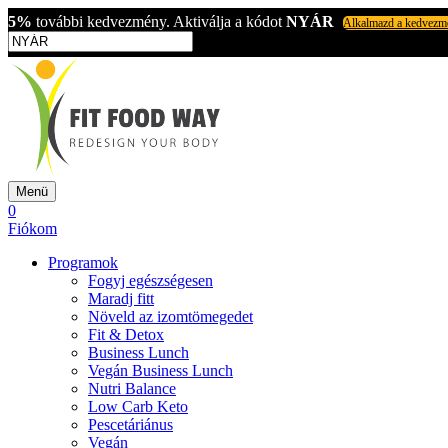
5%
további kedvezmény. Aktiválja a kódot
NYÁR
Alkalmazd a kedvezm
Menü
0
Fiókom
Programok
Fogyj egészségesen
Maradj fitt
Növeld az izomtömegedet
Fit & Detox
Business Lunch
Vegán Business Lunch
Nutri Balance
Low Carb Keto
Pescetáriánus
Vegán