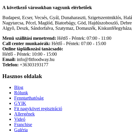
A következő városokban vagyunk elérhetőek
Budapest, Ecser, Vecsés, Gyál, Dunaharaszti, Szigetszentmiklós, Hal
Nagytarcsa, Pécel, Maglód, Biatorbágy, Göd, Hajdúszoboszló, Debre
Algyõ, Deszk, Sándorfalva, Szatymaz, Domaszék, Kiskunfélegyháza,
Menü szállítási menetrend:
Hétfő - Péntek: 07:00 - 11:00
Call center munkaórák:
Hétfő - Péntek: 07:00 - 15:00
Online tàplàlkozàsi tanàcsadò:
Hétfő - Péntek: 10:00 - 15:00
Email:
info@fitfoodway.hu
Telefon:
+36303193177
Hasznos oldalak
Blog
Rólunk
Fenntarthatóság
GYIK
Fit nagykövet regisztráció
Allergének
Videó
Franchise
Galéria