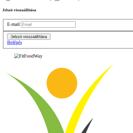
Jelszó visszaállítása
E-mail
Belépés