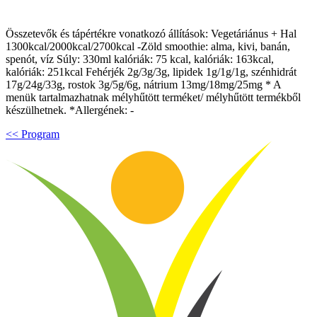
Összetevők és tápértékre vonatkozó állítások: Vegetáriánus + Hal
1300kcal/2000kcal/2700kcal -Zöld smoothie: alma, kivi, banán,
spenót, víz Súly: 330ml kalóriák: 75 kcal, kalóriák: 163kcal,
kalóriák: 251kcal Fehérjék 2g/3g/3g, lipidek 1g/1g/1g, szénhidrát
17g/24g/33g, rostok 3g/5g/6g, nátrium 13mg/18mg/25mg * A
menük tartalmazhatnak mélyhűtött terméket/ mélyhűtött termékből
készülhetnek. *Allergének: -
<< Program