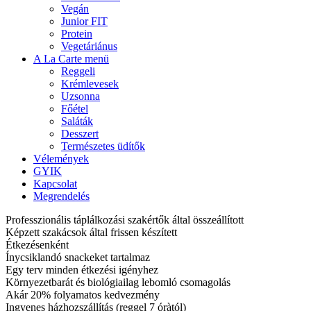
Vegán
Junior FIT
Protein
Vegetáriánus
A La Carte menü
Reggeli
Krémlevesek
Uzsonna
Főétel
Saláták
Desszert
Természetes üdítők
Vélemények
GYIK
Kapcsolat
Megrendelés
Professzionális táplálkozási szakértők által összeállított
Képzett szakácsok által frissen készített
Étkezésenként
Ínycsiklandó snackeket tartalmaz
Egy terv minden étkezési igényhez
Környezetbarát és biológiailag lebomló csomagolás
Akár 20% folyamatos kedvezmény
Ingyenes házhozszállítás (reggel 7 óràtól)