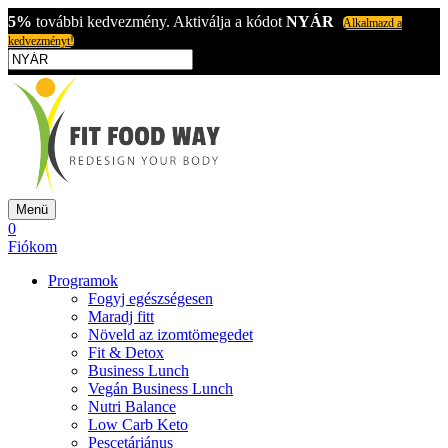
5%
további kedvezmény. Aktiválja a kódot
NYÁR
Alkalmazd a
kedvezményt!
Menü
0
Fiókom
Programok
Fogyj egészségesen
Maradj fitt
Növeld az izomtömegedet
Fit & Detox
Business Lunch
Vegán Business Lunch
Nutri Balance
Low Carb Keto
Pescetáriánus