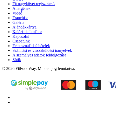
Fit nagykövet regisztráció
Allergének
Videó
Franchise
Galéria
Ajándékkártya
Kalória kalkulátor
Kapcsolat
Csapatunk
Felhasználási feltételek
Szállítási és visszaküldési irányelvek
A személyes adatok feldolgozása
Sütik
© 2026 FitFoodWay. Minden jog fenntartva.