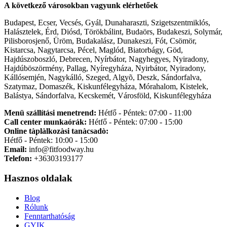
A következő városokban vagyunk elérhetőek
Budapest, Ecser, Vecsés, Gyál, Dunaharaszti, Szigetszentmiklós,
Halásztelek, Érd, Diósd, Törökbálint, Budaörs, Budakeszi, Solymár,
Pilisborosjenő, Üröm, Budakalász, Dunakeszi, Fót, Csömör,
Kistarcsa, Nagytarcsa, Pécel, Maglód, Biatorbágy, Göd,
Hajdúszoboszló, Debrecen, Nyírbátor, Nagyhegyes, Nyiradony,
Hajdúböszörmény, Pallag, Nyíregyháza, Nyirbátor, Nyiradony,
Kállósemjén, Nagykálló, Szeged, Algyõ, Deszk, Sándorfalva,
Szatymaz, Domaszék, Kiskunfélegyháza, Mórahalom, Kistelek,
Balástya, Sándorfalva, Kecskemét, Városföld, Kiskunfélegyháza
Menü szállítási menetrend:
Hétfő - Péntek: 07:00 - 11:00
Call center munkaórák:
Hétfő - Péntek: 07:00 - 15:00
Online tàplàlkozàsi tanàcsadò:
Hétfő - Péntek: 10:00 - 15:00
Email:
info@fitfoodway.hu
Telefon:
+36303193177
Hasznos oldalak
Blog
Rólunk
Fenntarthatóság
GYIK