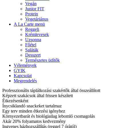
Vegán
Junior FIT
Protein
Vegetáriánus
A La Carte menü
Reggeli
Krémlevesek
Uzsonna
Főétel
Saláták
Desszert
Természetes üdítők
Vélemények
GYIK
Kapcsolat
Megrendelés
Professzionális táplálkozási szakértők által összeállított
Képzett szakácsok által frissen készített
Étkezésenként
Ínycsiklandó snackeket tartalmaz
Egy terv minden étkezési igényhez
Környezetbarát és biológiailag lebomló csomagolás
Akár 20% folyamatos kedvezmény
Ingyenes házhozszállítás (reggel 7 óràtól)