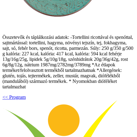
Összetevők és táplálkozási adatok: -Tortellini ricottával és spenóttal,
sajtmártással: tortellini, hagyma, növényi tejszín, tej, fokhagyma,
sajt, só, fehér bors, spenót, ricotta, parmezán. Súly: 250 g/350 g/500
g kalória: 227 kcal, kalória: 417 kcal, kalória: 594 kcal fehérje
13g/16g/25g, lipidek 5g/10g/18g, szénhidrátok 20g/36g/42g, rost
6g/8g/12g, nátrium 1987mg/2782mg/3789mg *Az étlapok
terméket/felolvasztott termékből tartalmazhatnak *Allergének:
glutén, tojás, tejtermékek, zeller, mustár, magvak, diófélékből
(mandulából) származó termékek. * Nyomokban dióféléket
tartalmazhat
<< Program