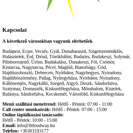
Kapcsolat
A következő városokban vagyunk elérhetőek
Budapest, Ecser, Vecsés, Gyál, Dunaharaszti, Szigetszentmiklós,
Halásztelek, Érd, Diósd, Törökbálint, Budaörs, Budakeszi, Solymár,
Pilisborosjenő, Üröm, Budakalász, Dunakeszi, Fót, Csömör,
Kistarcsa, Nagytarcsa, Pécel, Maglód, Biatorbágy, Göd,
Hajdúszoboszló, Debrecen, Nyírbátor, Nagyhegyes, Nyiradony,
Hajdúböszörmény, Pallag, Nyíregyháza, Nyirbátor, Nyiradony,
Kállósemjén, Nagykálló, Szeged, Algyõ, Deszk, Sándorfalva,
Szatymaz, Domaszék, Kiskunfélegyháza, Mórahalom, Kistelek,
Balástya, Sándorfalva, Kecskemét, Városföld, Kiskunfélegyháza
Menü szállítási menetrend:
Hétfő - Péntek: 07:00 - 11:00
Call center munkaórák:
Hétfő - Péntek: 07:00 - 15:00
Online tàplàlkozàsi tanàcsadò:
Hétfő - Péntek: 10:00 - 15:00
Email:
info@fitfoodway.hu
Telefon:
+36303193177