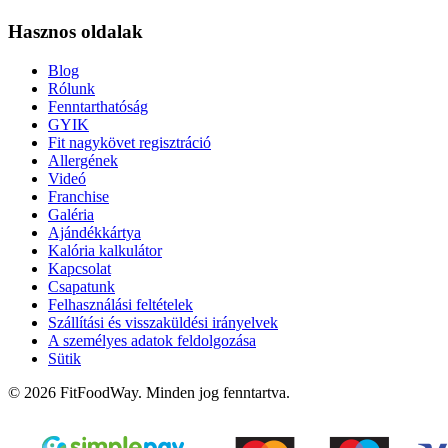
Hasznos oldalak
Blog
Rólunk
Fenntarthatóság
GYIK
Fit nagykövet regisztráció
Allergének
Videó
Franchise
Galéria
Ajándékkártya
Kalória kalkulátor
Kapcsolat
Csapatunk
Felhasználási feltételek
Szállítási és visszaküldési irányelvek
A személyes adatok feldolgozása
Sütik
© 2026 FitFoodWay. Minden jog fenntartva.