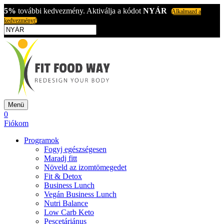
5%
további kedvezmény. Aktiválja a kódot
NYÁR
Alkalmazd a
kedvezményt!
Menü
0
Fiókom
Programok
Fogyj egészségesen
Maradj fitt
Növeld az izomtömegedet
Fit & Detox
Business Lunch
Vegán Business Lunch
Nutri Balance
Low Carb Keto
Pescetáriánus