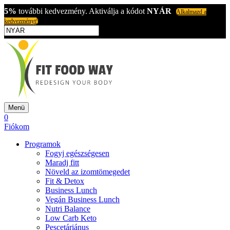
5%
további kedvezmény. Aktiválja a kódot
NYÁR
Alkalmazd a
kedvezményt!
Menü
0
Fiókom
Programok
Fogyj egészségesen
Maradj fitt
Növeld az izomtömegedet
Fit & Detox
Business Lunch
Vegán Business Lunch
Nutri Balance
Low Carb Keto
Pescetáriánus