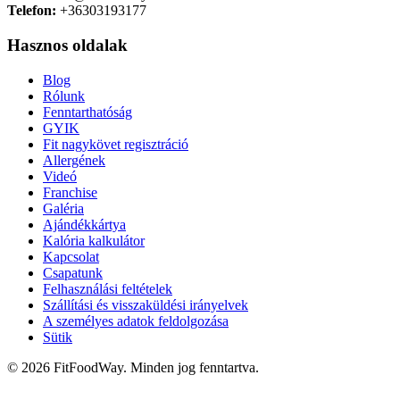
Telefon:
+36303193177
Hasznos oldalak
Blog
Rólunk
Fenntarthatóság
GYIK
Fit nagykövet regisztráció
Allergének
Videó
Franchise
Galéria
Ajándékkártya
Kalória kalkulátor
Kapcsolat
Csapatunk
Felhasználási feltételek
Szállítási és visszaküldési irányelvek
A személyes adatok feldolgozása
Sütik
© 2026 FitFoodWay. Minden jog fenntartva.