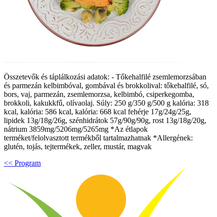
Összetevők és táplálkozási adatok: - Tőkehalfilé zsemlemorzsában
és parmezán kelbimbóval, gombával és brokkolival: tőkehalfilé, só,
bors, vaj, parmezán, zsemlemorzsa, kelbimbó, csiperkegomba,
brokkoli, kakukkfű, olívaolaj. Súly: 250 g/350 g/500 g kalória: 318
kcal, kalória: 586 kcal, kalória: 668 kcal fehérje 17g/24g/25g,
lipidek 13g/18g/26g, szénhidrátok 57g/90g/90g, rost 13g/18g/20g,
nátrium 3859mg/5206mg/5265mg *Az étlapok
terméket/felolvasztott termékből tartalmazhatnak *Allergének:
glutén, tojás, tejtermékek, zeller, mustár, magvak
<< Program