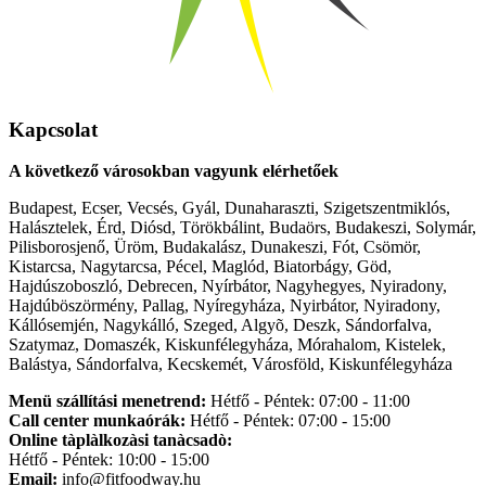
Kapcsolat
A következő városokban vagyunk elérhetőek
Budapest, Ecser, Vecsés, Gyál, Dunaharaszti, Szigetszentmiklós,
Halásztelek, Érd, Diósd, Törökbálint, Budaörs, Budakeszi, Solymár,
Pilisborosjenő, Üröm, Budakalász, Dunakeszi, Fót, Csömör,
Kistarcsa, Nagytarcsa, Pécel, Maglód, Biatorbágy, Göd,
Hajdúszoboszló, Debrecen, Nyírbátor, Nagyhegyes, Nyiradony,
Hajdúböszörmény, Pallag, Nyíregyháza, Nyirbátor, Nyiradony,
Kállósemjén, Nagykálló, Szeged, Algyõ, Deszk, Sándorfalva,
Szatymaz, Domaszék, Kiskunfélegyháza, Mórahalom, Kistelek,
Balástya, Sándorfalva, Kecskemét, Városföld, Kiskunfélegyháza
Menü szállítási menetrend:
Hétfő - Péntek: 07:00 - 11:00
Call center munkaórák:
Hétfő - Péntek: 07:00 - 15:00
Online tàplàlkozàsi tanàcsadò:
Hétfő - Péntek: 10:00 - 15:00
Email:
info@fitfoodway.hu