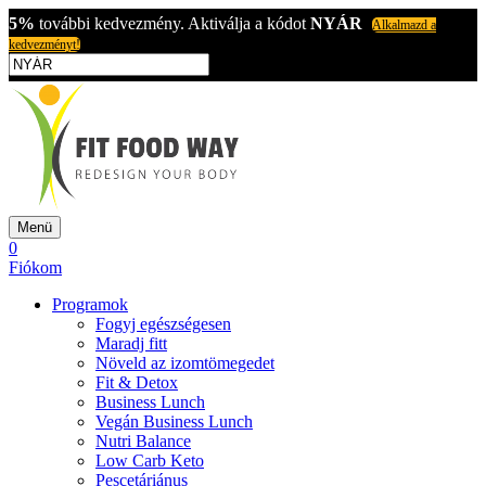
5%
további kedvezmény. Aktiválja a kódot
NYÁR
Alkalmazd a
kedvezményt!
Menü
0
Fiókom
Programok
Fogyj egészségesen
Maradj fitt
Növeld az izomtömegedet
Fit & Detox
Business Lunch
Vegán Business Lunch
Nutri Balance
Low Carb Keto
Pescetáriánus