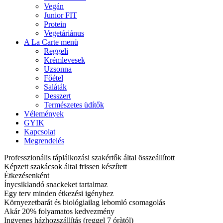
Vegán
Junior FIT
Protein
Vegetáriánus
A La Carte menü
Reggeli
Krémlevesek
Uzsonna
Főétel
Saláták
Desszert
Természetes üdítők
Vélemények
GYIK
Kapcsolat
Megrendelés
Professzionális táplálkozási szakértők által összeállított
Képzett szakácsok által frissen készített
Étkezésenként
Ínycsiklandó snackeket tartalmaz
Egy terv minden étkezési igényhez
Környezetbarát és biológiailag lebomló csomagolás
Akár 20% folyamatos kedvezmény
Ingyenes házhozszállítás (reggel 7 óràtól)