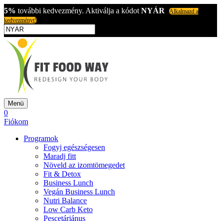
5%
további kedvezmény. Aktiválja a kódot
NYÁR
Alkalmazd a
kedvezményt!
Menü
0
Fiókom
Programok
Fogyj egészségesen
Maradj fitt
Növeld az izomtömegedet
Fit & Detox
Business Lunch
Vegán Business Lunch
Nutri Balance
Low Carb Keto
Pescetáriánus