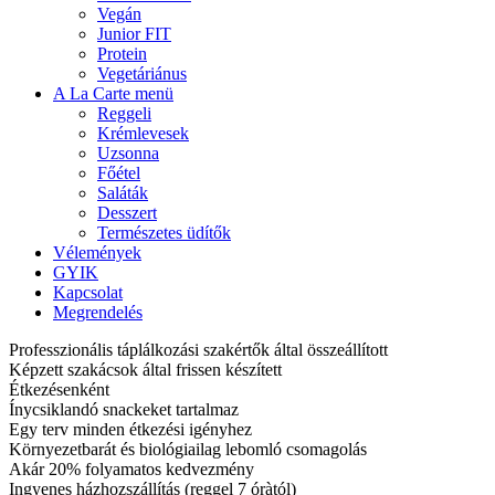
Vegán
Junior FIT
Protein
Vegetáriánus
A La Carte menü
Reggeli
Krémlevesek
Uzsonna
Főétel
Saláták
Desszert
Természetes üdítők
Vélemények
GYIK
Kapcsolat
Megrendelés
Professzionális táplálkozási szakértők által összeállított
Képzett szakácsok által frissen készített
Étkezésenként
Ínycsiklandó snackeket tartalmaz
Egy terv minden étkezési igényhez
Környezetbarát és biológiailag lebomló csomagolás
Akár 20% folyamatos kedvezmény
Ingyenes házhozszállítás (reggel 7 óràtól)