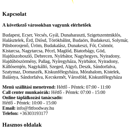
Kapcsolat
A következő városokban vagyunk elérhetőek
Budapest, Ecser, Vecsés, Gyál, Dunaharaszti, Szigetszentmiklós,
Halásztelek, Érd, Diósd, Törökbálint, Budaörs, Budakeszi, Solymár,
Pilisborosjenő, Üröm, Budakalász, Dunakeszi, Fót, Csömör,
Kistarcsa, Nagytarcsa, Pécel, Maglód, Biatorbágy, Göd,
Hajdúszoboszló, Debrecen, Nyírbátor, Nagyhegyes, Nyiradony,
Hajdúböszörmény, Pallag, Nyíregyháza, Nyirbátor, Nyiradony,
Kállósemjén, Nagykálló, Szeged, Algyõ, Deszk, Sándorfalva,
Szatymaz, Domaszék, Kiskunfélegyháza, Mórahalom, Kistelek,
Balástya, Sándorfalva, Kecskemét, Városföld, Kiskunfélegyháza
Menü szállítási menetrend:
Hétfő - Péntek: 07:00 - 11:00
Call center munkaórák:
Hétfő - Péntek: 07:00 - 15:00
Online tàplàlkozàsi tanàcsadò:
Hétfő - Péntek: 10:00 - 15:00
Email:
info@fitfoodway.hu
Telefon:
+36303193177
Hasznos oldalak