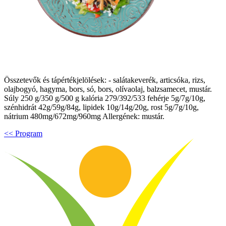
Összetevők és tápértékjelölések: - salátakeverék, articsóka, rizs,
olajbogyó, hagyma, bors, só, bors, olívaolaj, balzsamecet, mustár.
Súly 250 g/350 g/500 g kalória 279/392/533 fehérje 5g/7g/10g,
szénhidrát 42g/59g/84g, lipidek 10g/14g/20g, rost 5g/7g/10g,
nátrium 480mg/672mg/960mg Allergének: mustár.
<< Program