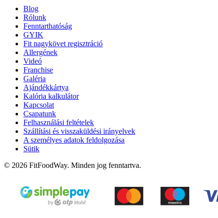
Blog
Rólunk
Fenntarthatóság
GYIK
Fit nagykövet regisztráció
Allergének
Videó
Franchise
Galéria
Ajándékkártya
Kalória kalkulátor
Kapcsolat
Csapatunk
Felhasználási feltételek
Szállítási és visszaküldési irányelvek
A személyes adatok feldolgozása
Sütik
© 2026 FitFoodWay. Minden jog fenntartva.