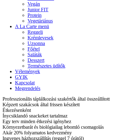
Vegán
Junior FIT
Protein
Vegetáriánus
A La Carte menü
Reggeli
Krémlevesek
Uzsonna
Főétel
Saláták
Desszert
Természetes üdítők
Vélemények
GYIK
Kapcsolat
Megrendelés
Professzionális táplálkozási szakértők által összeállított
Képzett szakácsok által frissen készített
Étkezésenként
Ínycsiklandó snackeket tartalmaz
Egy terv minden étkezési igényhez
Környezetbarát és biológiailag lebomló csomagolás
Akár 20% folyamatos kedvezmény
Ingyenes házhozszállítás (reggel 7 óràtól)