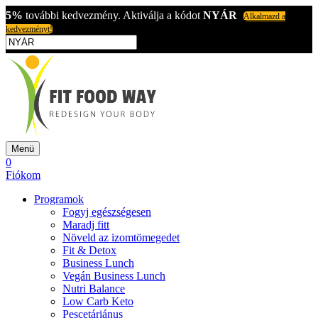
5%
további kedvezmény. Aktiválja a kódot
NYÁR
Alkalmazd a
kedvezményt!
Menü
0
Fiókom
Programok
Fogyj egészségesen
Maradj fitt
Növeld az izomtömegedet
Fit & Detox
Business Lunch
Vegán Business Lunch
Nutri Balance
Low Carb Keto
Pescetáriánus