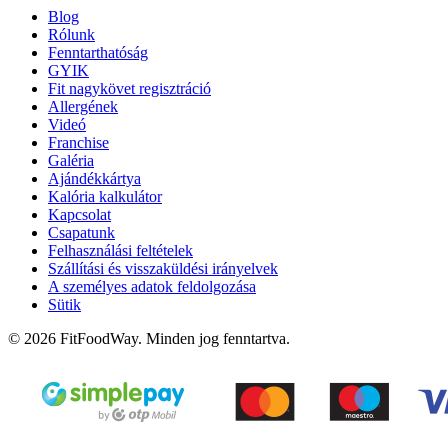
Blog
Rólunk
Fenntarthatóság
GYIK
Fit nagykövet regisztráció
Allergének
Videó
Franchise
Galéria
Ajándékkártya
Kalória kalkulátor
Kapcsolat
Csapatunk
Felhasználási feltételek
Szállítási és visszaküldési irányelvek
A személyes adatok feldolgozása
Sütik
© 2026 FitFoodWay. Minden jog fenntartva.