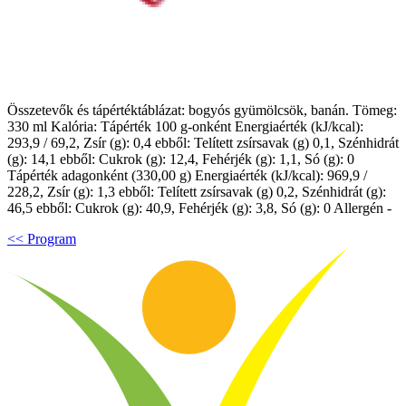
Összetevők és tápértéktáblázat: bogyós gyümölcsök, banán. Tömeg:
330 ml Kalória: Tápérték 100 g-onként Energiaérték (kJ/kcal):
293,9 / 69,2, Zsír (g): 0,4 ebből: Telített zsírsavak (g) 0,1, Szénhidrát
(g): 14,1 ebből: Cukrok (g): 12,4, Fehérjék (g): 1,1, Só (g): 0
Tápérték adagonként (330,00 g) Energiaérték (kJ/kcal): 969,9 /
228,2, Zsír (g): 1,3 ebből: Telített zsírsavak (g) 0,2, Szénhidrát (g):
46,5 ebből: Cukrok (g): 40,9, Fehérjék (g): 3,8, Só (g): 0 Allergén -
<< Program