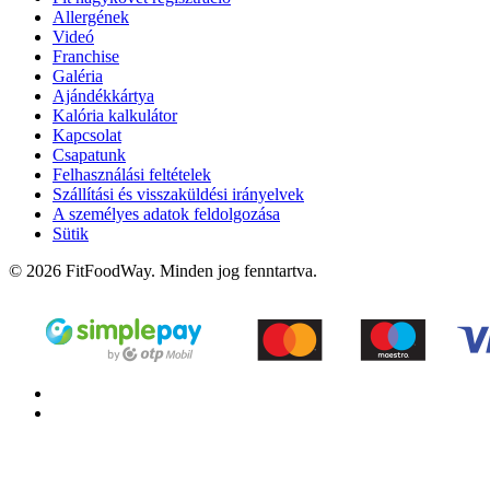
Allergének
Videó
Franchise
Galéria
Ajándékkártya
Kalória kalkulátor
Kapcsolat
Csapatunk
Felhasználási feltételek
Szállítási és visszaküldési irányelvek
A személyes adatok feldolgozása
Sütik
© 2026 FitFoodWay. Minden jog fenntartva.