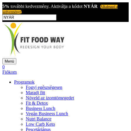
5%
további kedvezmény. Aktiválja a kódot
NYÁR
Alkalmazd a
kedvezményt!
Menü
0
Fiókom
Programok
Fogyj egészségesen
Maradj fitt
Növeld az izomtömegedet
Fit & Detox
Business Lunch
Vegán Business Lunch
Nutri Balance
Low Carb Keto
Pescetáriánus