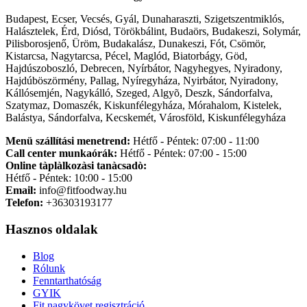
Budapest, Ecser, Vecsés, Gyál, Dunaharaszti, Szigetszentmiklós,
Halásztelek, Érd, Diósd, Törökbálint, Budaörs, Budakeszi, Solymár,
Pilisborosjenő, Üröm, Budakalász, Dunakeszi, Fót, Csömör,
Kistarcsa, Nagytarcsa, Pécel, Maglód, Biatorbágy, Göd,
Hajdúszoboszló, Debrecen, Nyírbátor, Nagyhegyes, Nyiradony,
Hajdúböszörmény, Pallag, Nyíregyháza, Nyirbátor, Nyiradony,
Kállósemjén, Nagykálló, Szeged, Algyõ, Deszk, Sándorfalva,
Szatymaz, Domaszék, Kiskunfélegyháza, Mórahalom, Kistelek,
Balástya, Sándorfalva, Kecskemét, Városföld, Kiskunfélegyháza
Menü szállítási menetrend:
Hétfő - Péntek: 07:00 - 11:00
Call center munkaórák:
Hétfő - Péntek: 07:00 - 15:00
Online tàplàlkozàsi tanàcsadò:
Hétfő - Péntek: 10:00 - 15:00
Email:
info@fitfoodway.hu
Telefon:
+36303193177
Hasznos oldalak
Blog
Rólunk
Fenntarthatóság
GYIK
Fit nagykövet regisztráció