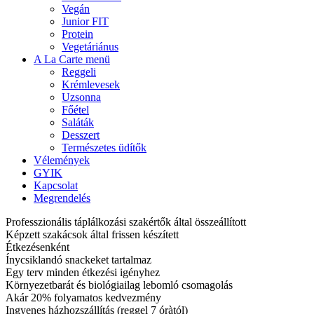
Vegán
Junior FIT
Protein
Vegetáriánus
A La Carte menü
Reggeli
Krémlevesek
Uzsonna
Főétel
Saláták
Desszert
Természetes üdítők
Vélemények
GYIK
Kapcsolat
Megrendelés
Professzionális táplálkozási szakértők által összeállított
Képzett szakácsok által frissen készített
Étkezésenként
Ínycsiklandó snackeket tartalmaz
Egy terv minden étkezési igényhez
Környezetbarát és biológiailag lebomló csomagolás
Akár 20% folyamatos kedvezmény
Ingyenes házhozszállítás (reggel 7 óràtól)