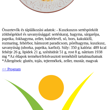
Összetevők és táplálkozási adatok: - Kuszkuszos sertéspörkölt
zöldségekkel és savanyúsággal: sertéskaraj, hagyma, sárgarépa,
paprika, fokhagyma, zeller, babérlevél, só, bors, kakukkfű,
rozmaring, fehérbor, hámozott paradicsom, póréhagyma, kuszkusz,
savanyúság (uborka, paprika, karfiol). Súly: 350 g kalória: 489 kcal
fehérje 26 g, lipidek 21 g, szénhidrát 51 g, rost 8 g, nátrium 1938
mg *Az étlapok terméket/felolvasztott termékből tartalmazhatnak
*Allergének: glutén, tojás, tejtermékek, zeller, mustár, magvak
<< Program