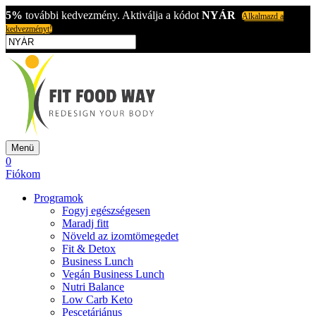
5%
további kedvezmény. Aktiválja a kódot
NYÁR
Alkalmazd a
kedvezményt!
Menü
0
Fiókom
Programok
Fogyj egészségesen
Maradj fitt
Növeld az izomtömegedet
Fit & Detox
Business Lunch
Vegán Business Lunch
Nutri Balance
Low Carb Keto
Pescetáriánus