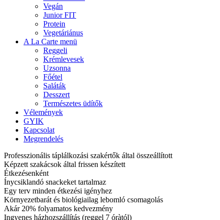
Vegán
Junior FIT
Protein
Vegetáriánus
A La Carte menü
Reggeli
Krémlevesek
Uzsonna
Főétel
Saláták
Desszert
Természetes üdítők
Vélemények
GYIK
Kapcsolat
Megrendelés
Professzionális táplálkozási szakértők által összeállított
Képzett szakácsok által frissen készített
Étkezésenként
Ínycsiklandó snackeket tartalmaz
Egy terv minden étkezési igényhez
Környezetbarát és biológiailag lebomló csomagolás
Akár 20% folyamatos kedvezmény
Ingyenes házhozszállítás (reggel 7 óràtól)