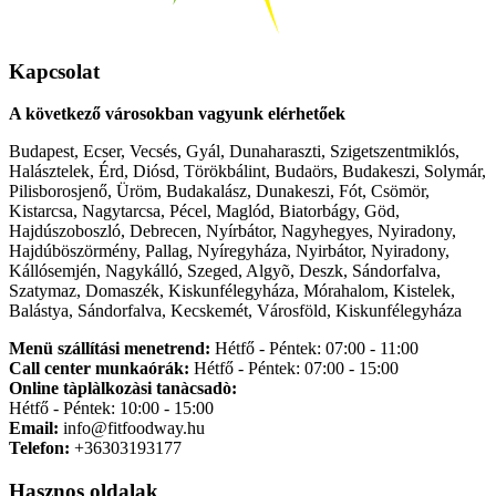
Kapcsolat
A következő városokban vagyunk elérhetőek
Budapest, Ecser, Vecsés, Gyál, Dunaharaszti, Szigetszentmiklós,
Halásztelek, Érd, Diósd, Törökbálint, Budaörs, Budakeszi, Solymár,
Pilisborosjenő, Üröm, Budakalász, Dunakeszi, Fót, Csömör,
Kistarcsa, Nagytarcsa, Pécel, Maglód, Biatorbágy, Göd,
Hajdúszoboszló, Debrecen, Nyírbátor, Nagyhegyes, Nyiradony,
Hajdúböszörmény, Pallag, Nyíregyháza, Nyirbátor, Nyiradony,
Kállósemjén, Nagykálló, Szeged, Algyõ, Deszk, Sándorfalva,
Szatymaz, Domaszék, Kiskunfélegyháza, Mórahalom, Kistelek,
Balástya, Sándorfalva, Kecskemét, Városföld, Kiskunfélegyháza
Menü szállítási menetrend:
Hétfő - Péntek: 07:00 - 11:00
Call center munkaórák:
Hétfő - Péntek: 07:00 - 15:00
Online tàplàlkozàsi tanàcsadò:
Hétfő - Péntek: 10:00 - 15:00
Email:
info@fitfoodway.hu
Telefon:
+36303193177
Hasznos oldalak