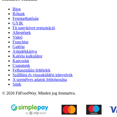
Blog
Rólunk
Fenntarthatóság
GYIK
Fit nagykövet regisztráció
Allergének
Videó
Franchise
Galéria
Ajándékkártya
Kalória kalkulátor
Kapcsolat
Csapatunk
Felhasználási feltételek
Szállítási és visszaküldési irányelvek
A személyes adatok feldolgozása
Sütik
© 2026 FitFoodWay. Minden jog fenntartva.