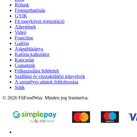
Rólunk
Fenntarthatóság
GYIK
Fit nagykövet regisztráció
Allergének
Videó
Franchise
Galéria
Ajándékkártya
Kalória kalkulátor
Kapcsolat
Csapatunk
Felhasználási feltételek
Szállítási és visszaküldési irányelvek
A személyes adatok feldolgozása
Sütik
© 2026 FitFoodWay. Minden jog fenntartva.