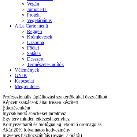
Vegán
Junior FIT
Protein
Vegetáriánus
A La Carte menü
Reggeli
Krémlevesek
Uzsonna
Főétel
Saláták
Desszert
Természetes üdítők
Vélemények
GYIK
Kapcsolat
Megrendelés
Professzionális táplálkozási szakértők által összeállított
Képzett szakácsok által frissen készített
Étkezésenként
Ínycsiklandó snackeket tartalmaz
Egy terv minden étkezési igényhez
Környezetbarát és biológiailag lebomló csomagolás
Akár 20% folyamatos kedvezmény
Ingyenes házhozszállítás (reggel 7 óràtól)