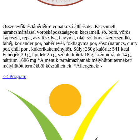
Összetevők és tápértékre vonatkozó állítások: -Kacsamell
narancsmártással vöröskáposztaágyon: kacsamell, só, bors, vörös
káposzta, répa, aszalt szilva, hagyma, olaj, só, bors, szerecsendió,
fahéj, koriander por, babérlevél, fokhagyma por, sósz (narancs, curry
por, chili por , kukorikakeményítő). Súly: 350g kalória: 541 kcal
Fehérjék 29 g, lipidek 25 g, szénhidrátok 18 g, szénhidrátok 14 g,
nátrium 1686 mg *A menük tartalmazhatnak mélyhűtött terméket/
mélyhűtött termékből készülhetnek. *Allergének: -
<< Program