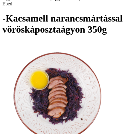
Ebéd
-Kacsamell narancsmártással
vöröskáposztaágyon 350g