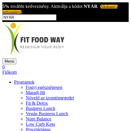
5%
további kedvezmény. Aktiválja a kódot
NYÁR
Alkalmazd a
kedvezményt!
Menü
0
Fiókom
Programok
Fogyj egészségesen
Maradj fitt
Növeld az izomtömegedet
Fit & Detox
Business Lunch
Vegán Business Lunch
Nutri Balance
Low Carb Keto
Pescetáriánus