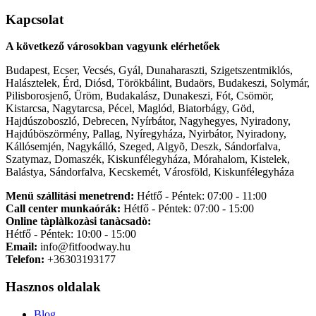
Kapcsolat
A következő városokban vagyunk elérhetőek
Budapest, Ecser, Vecsés, Gyál, Dunaharaszti, Szigetszentmiklós,
Halásztelek, Érd, Diósd, Törökbálint, Budaörs, Budakeszi, Solymár,
Pilisborosjenő, Üröm, Budakalász, Dunakeszi, Fót, Csömör,
Kistarcsa, Nagytarcsa, Pécel, Maglód, Biatorbágy, Göd,
Hajdúszoboszló, Debrecen, Nyírbátor, Nagyhegyes, Nyiradony,
Hajdúböszörmény, Pallag, Nyíregyháza, Nyirbátor, Nyiradony,
Kállósemjén, Nagykálló, Szeged, Algyõ, Deszk, Sándorfalva,
Szatymaz, Domaszék, Kiskunfélegyháza, Mórahalom, Kistelek,
Balástya, Sándorfalva, Kecskemét, Városföld, Kiskunfélegyháza
Menü szállítási menetrend:
Hétfő - Péntek: 07:00 - 11:00
Call center munkaórák:
Hétfő - Péntek: 07:00 - 15:00
Online tàplàlkozàsi tanàcsadò:
Hétfő - Péntek: 10:00 - 15:00
Email:
info@fitfoodway.hu
Telefon:
+36303193177
Hasznos oldalak
Blog