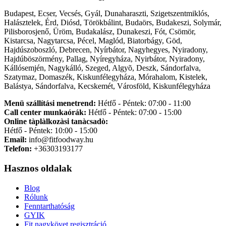
Budapest, Ecser, Vecsés, Gyál, Dunaharaszti, Szigetszentmiklós,
Halásztelek, Érd, Diósd, Törökbálint, Budaörs, Budakeszi, Solymár,
Pilisborosjenő, Üröm, Budakalász, Dunakeszi, Fót, Csömör,
Kistarcsa, Nagytarcsa, Pécel, Maglód, Biatorbágy, Göd,
Hajdúszoboszló, Debrecen, Nyírbátor, Nagyhegyes, Nyiradony,
Hajdúböszörmény, Pallag, Nyíregyháza, Nyirbátor, Nyiradony,
Kállósemjén, Nagykálló, Szeged, Algyõ, Deszk, Sándorfalva,
Szatymaz, Domaszék, Kiskunfélegyháza, Mórahalom, Kistelek,
Balástya, Sándorfalva, Kecskemét, Városföld, Kiskunfélegyháza
Menü szállítási menetrend:
Hétfő - Péntek: 07:00 - 11:00
Call center munkaórák:
Hétfő - Péntek: 07:00 - 15:00
Online tàplàlkozàsi tanàcsadò:
Hétfő - Péntek: 10:00 - 15:00
Email:
info@fitfoodway.hu
Telefon:
+36303193177
Hasznos oldalak
Blog
Rólunk
Fenntarthatóság
GYIK
Fit nagykövet regisztráció