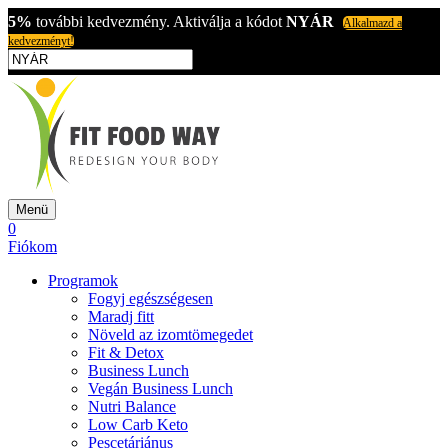
5%
további kedvezmény. Aktiválja a kódot
NYÁR
Alkalmazd a
kedvezményt!
Menü
0
Fiókom
Programok
Fogyj egészségesen
Maradj fitt
Növeld az izomtömegedet
Fit & Detox
Business Lunch
Vegán Business Lunch
Nutri Balance
Low Carb Keto
Pescetáriánus