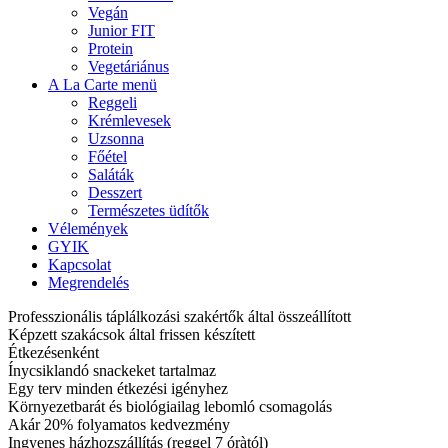
Vegán
Junior FIT
Protein
Vegetáriánus
A La Carte menü
Reggeli
Krémlevesek
Uzsonna
Főétel
Saláták
Desszert
Természetes üdítők
Vélemények
GYIK
Kapcsolat
Megrendelés
Professzionális táplálkozási szakértők által összeállított
Képzett szakácsok által frissen készített
Étkezésenként
Ínycsiklandó snackeket tartalmaz
Egy terv minden étkezési igényhez
Környezetbarát és biológiailag lebomló csomagolás
Akár 20% folyamatos kedvezmény
Ingyenes házhozszállítás (reggel 7 óràtól)