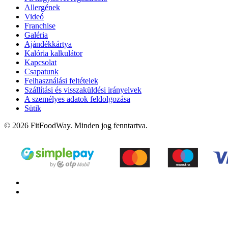
Allergének
Videó
Franchise
Galéria
Ajándékkártya
Kalória kalkulátor
Kapcsolat
Csapatunk
Felhasználási feltételek
Szállítási és visszaküldési irányelvek
A személyes adatok feldolgozása
Sütik
© 2026 FitFoodWay. Minden jog fenntartva.