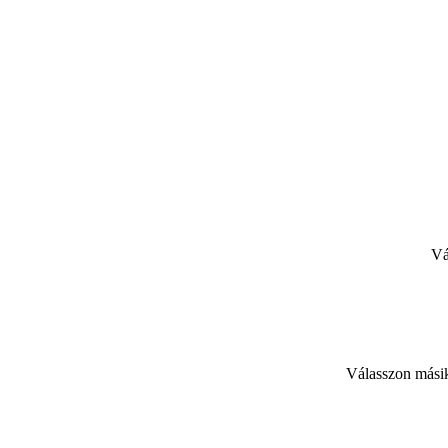
Vá
Válasszon másik