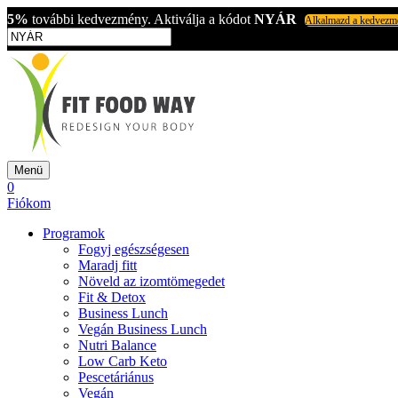
5%
további kedvezmény. Aktiválja a kódot
NYÁR
Alkalmazd a kedvezm
Menü
0
Fiókom
Programok
Fogyj egészségesen
Maradj fitt
Növeld az izomtömegedet
Fit & Detox
Business Lunch
Vegán Business Lunch
Nutri Balance
Low Carb Keto
Pescetáriánus
Vegán