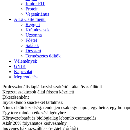
Junior FIT
Protein
Vegetáriánus
A La Carte menü
Reggeli
Krémlevesek
Uzsonna
Főétel
Saláták
Desszert
Természetes üdítők
Vélemények
GYIK
Kapcsolat
Megrendelés
Professzionális táplálkozási szakértők által összeállított
Képzett szakácsok által frissen készített
Étkezésenként
Ínycsiklandó snackeket tartalmaz
Nincs elkötelezettség: rendeljen csak egy napra, egy hétre, egy hóna
Egy terv minden étkezési igényhez
Környezetbarát és biológiailag lebomló csomagolás
Akár 20% folyamatos kedvezmény
Ingyenes házhozszállítás (reggel 7 óràtól)