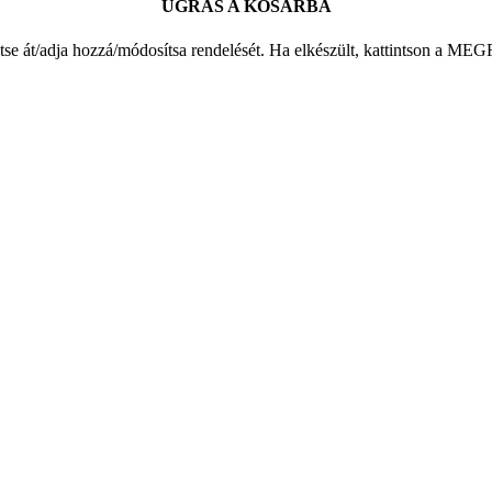
UGRÁS A KOSÁRBA
ntse át/adja hozzá/módosítsa rendelését. Ha elkészült, kattintso