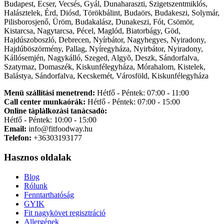
Budapest, Ecser, Vecsés, Gyál, Dunaharaszti, Szigetszentmiklós,
Halásztelek, Érd, Diósd, Törökbálint, Budaörs, Budakeszi, Solymár,
Pilisborosjenő, Üröm, Budakalász, Dunakeszi, Fót, Csömör,
Kistarcsa, Nagytarcsa, Pécel, Maglód, Biatorbágy, Göd,
Hajdúszoboszló, Debrecen, Nyírbátor, Nagyhegyes, Nyiradony,
Hajdúböszörmény, Pallag, Nyíregyháza, Nyirbátor, Nyiradony,
Kállósemjén, Nagykálló, Szeged, Algyõ, Deszk, Sándorfalva,
Szatymaz, Domaszék, Kiskunfélegyháza, Mórahalom, Kistelek,
Balástya, Sándorfalva, Kecskemét, Városföld, Kiskunfélegyháza
Menü szállítási menetrend:
Hétfő - Péntek: 07:00 - 11:00
Call center munkaórák:
Hétfő - Péntek: 07:00 - 15:00
Online tàplàlkozàsi tanàcsadò:
Hétfő - Péntek: 10:00 - 15:00
Email:
info@fitfoodway.hu
Telefon:
+36303193177
Hasznos oldalak
Blog
Rólunk
Fenntarthatóság
GYIK
Fit nagykövet regisztráció
Allergének