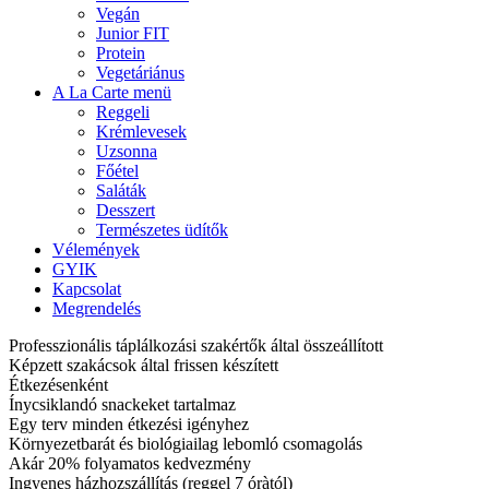
Vegán
Junior FIT
Protein
Vegetáriánus
A La Carte menü
Reggeli
Krémlevesek
Uzsonna
Főétel
Saláták
Desszert
Természetes üdítők
Vélemények
GYIK
Kapcsolat
Megrendelés
Professzionális táplálkozási szakértők által összeállított
Képzett szakácsok által frissen készített
Étkezésenként
Ínycsiklandó snackeket tartalmaz
Egy terv minden étkezési igényhez
Környezetbarát és biológiailag lebomló csomagolás
Akár 20% folyamatos kedvezmény
Ingyenes házhozszállítás (reggel 7 óràtól)