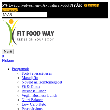
5%
további kedvezmény. Aktiválja a kódot
NYÁR
Alkalmazd a
kedvezményt!
Menü
0
Fiókom
Programok
Fogyj egészségesen
Maradj fitt
Növeld az izomtömegedet
Fit & Detox
Business Lunch
Vegán Business Lunch
Nutri Balance
Low Carb Keto
Pescetáriánus