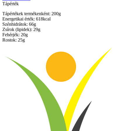
Tápérték
Tápértékek termékenként: 200g
Energetikai érték: 618kcal
Szénhidrátok: 66g
Zsírok (lipidek): 29g
Fehérjék: 20g
Rostok: 25g