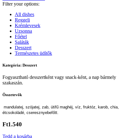
Filter your options:
All dishes
Reggeli
Krémlevesek
Uzsonna
Főétel
Saláták
Desszert
Természetes üdítők
Kategória:
Desszert
Fogyasztható desszertként vagy snack-ként, a nap bármely
szakaszán.
Összetevők
mandulatej, szójatej, zab, útifű maghéj, víz, fruktóz, karob, chia,
étcsokoládé, cseresznyebefőtt.
Ft1.540
Tedd a kosárba