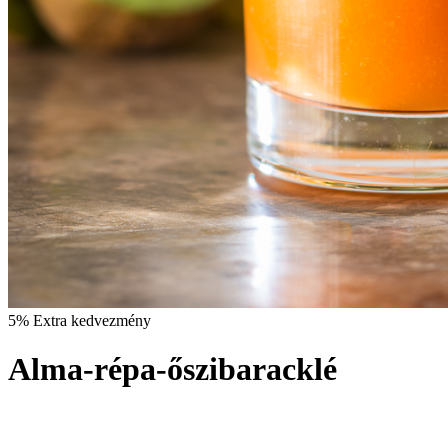
5% Extra kedvezmény
Alma-répa-őszibaracklé