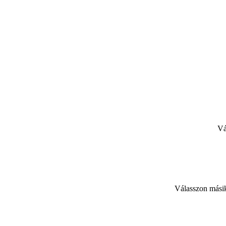
Vá
Válasszon másik