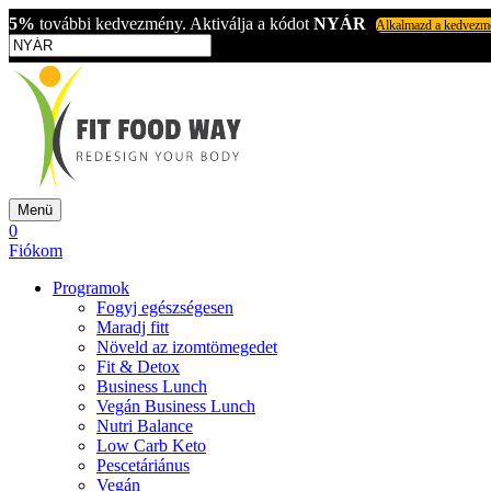
5%
további kedvezmény. Aktiválja a kódot
NYÁR
Alkalmazd a kedvezm
Menü
0
Fiókom
Programok
Fogyj egészségesen
Maradj fitt
Növeld az izomtömegedet
Fit & Detox
Business Lunch
Vegán Business Lunch
Nutri Balance
Low Carb Keto
Pescetáriánus
Vegán