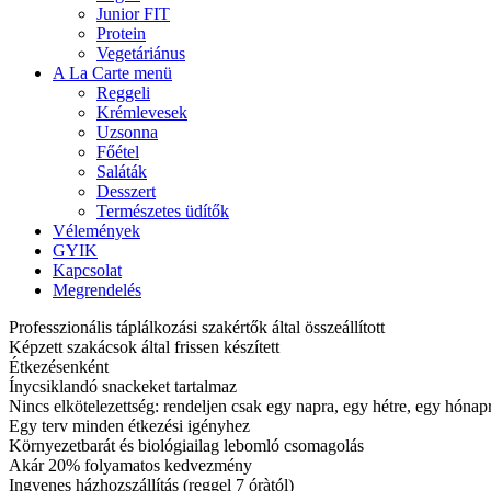
Junior FIT
Protein
Vegetáriánus
A La Carte menü
Reggeli
Krémlevesek
Uzsonna
Főétel
Saláták
Desszert
Természetes üdítők
Vélemények
GYIK
Kapcsolat
Megrendelés
Professzionális táplálkozási szakértők által összeállított
Képzett szakácsok által frissen készített
Étkezésenként
Ínycsiklandó snackeket tartalmaz
Nincs elkötelezettség: rendeljen csak egy napra, egy hétre, egy hóna
Egy terv minden étkezési igényhez
Környezetbarát és biológiailag lebomló csomagolás
Akár 20% folyamatos kedvezmény
Ingyenes házhozszállítás (reggel 7 óràtól)