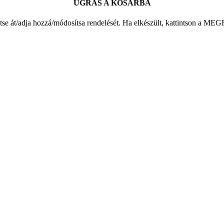
UGRÁS A KOSÁRBA
ntse át/adja hozzá/módosítsa rendelését. Ha elkészült, kattintso