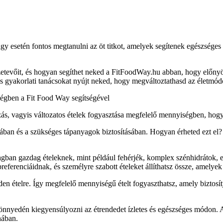
gy esetén fontos megtanulni az öt titkot, amelyek segítenek egészséges 
tevőit, és hogyan segíthet neked a FitFoodWay.hu abban, hogy előnyös 
és gyakorlati tanácsokat nyújt neked, hogy megváltoztathasd az életmód
ségben a Fit Food Way segítségével
s, vagyis változatos ételek fogyasztása megfelelő mennyiségben, hogy 
ában és a szükséges tápanyagok biztosításában. Hogyan érheted ezt el? 
nyagban gazdag ételeknek, mint például fehérjék, komplex szénhidrátok, 
erenciáidnak, és személyre szabott ételeket állíthatsz össze, amelyek k
 ételre. Így megfelelő mennyiségű ételt fogyaszthatsz, amely biztosít
nnyedén kiegyensúlyozni az étrendedet ízletes és egészséges módon. A 
hában.