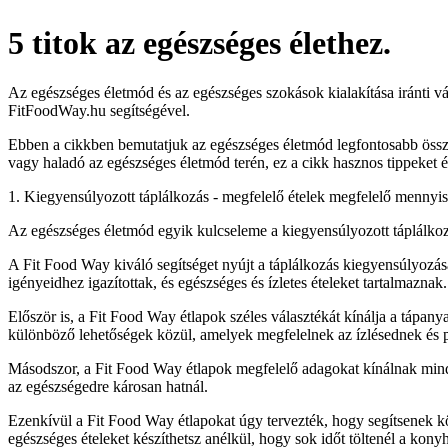
5 titok az egészséges élethez.
Az egészséges életmód és az egészséges szokások kialakítása iránti vá
FitFoodWay.hu segítségével.
Ebben a cikkben bemutatjuk az egészséges életmód legfontosabb össze
vagy haladó az egészséges életmód terén, ez a cikk hasznos tippeket 
1. Kiegyensúlyozott táplálkozás - megfelelő ételek megfelelő mennyi
Az egészséges életmód egyik kulcseleme a kiegyensúlyozott táplálkozá
A Fit Food Way kiváló segítséget nyújt a táplálkozás kiegyensúlyozás
igényeidhez igazítottak, és egészséges és ízletes ételeket tartalmaznak.
Először is, a Fit Food Way étlapok széles választékát kínálja a tápa
különböző lehetőségek közül, amelyek megfelelnek az ízlésednek és pref
Másodszor, a Fit Food Way étlapok megfelelő adagokat kínálnak minden
az egészségedre károsan hatnál.
Ezenkívül a Fit Food Way étlapokat úgy tervezték, hogy segítsenek kö
egészséges ételeket készíthetsz anélkül, hogy sok időt töltenél a kony