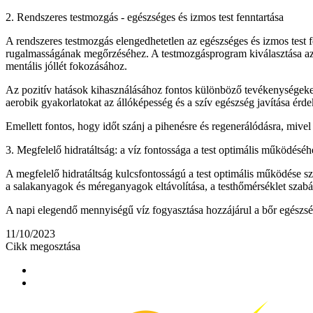
2. Rendszeres testmozgás - egészséges és izmos test fenntartása
A rendszeres testmozgás elengedhetetlen az egészséges és izmos test f
rugalmasságának megőrzéséhez. A testmozgásprogram kiválasztása az e
mentális jóllét fokozásához.
Az pozitív hatások kihasználásához fontos különböző tevékenységeket
aerobik gyakorlatokat az állóképesség és a szív egészség javítása érd
Emellett fontos, hogy időt szánj a pihenésre és regenerálódásra, mivel
3. Megfelelő hidratáltság: a víz fontossága a test optimális működéséh
A megfelelő hidratáltság kulcsfontosságú a test optimális működése sze
a salakanyagok és méreganyagok eltávolítása, a testhőmérséklet szabá
A napi elegendő mennyiségű víz fogyasztása hozzájárul a bőr egészs
11/10/2023
Cikk megosztása