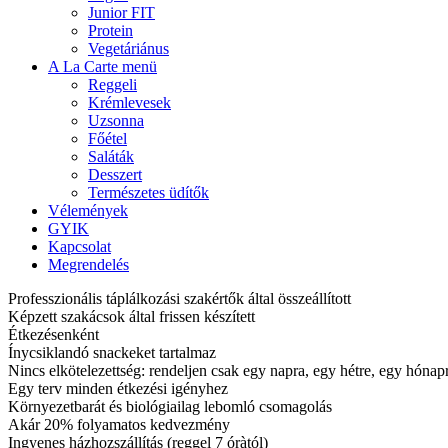
Junior FIT
Protein
Vegetáriánus
A La Carte menü
Reggeli
Krémlevesek
Uzsonna
Főétel
Saláták
Desszert
Természetes üdítők
Vélemények
GYIK
Kapcsolat
Megrendelés
Professzionális táplálkozási szakértők által összeállított
Képzett szakácsok által frissen készített
Étkezésenként
Ínycsiklandó snackeket tartalmaz
Nincs elkötelezettség: rendeljen csak egy napra, egy hétre, egy hóna
Egy terv minden étkezési igényhez
Környezetbarát és biológiailag lebomló csomagolás
Akár 20% folyamatos kedvezmény
Ingyenes házhozszállítás (reggel 7 óràtól)