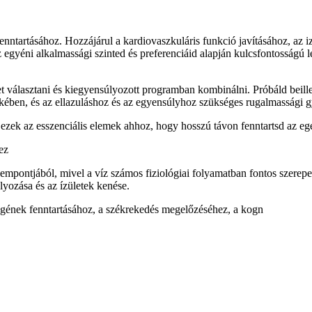
enntartásához. Hozzájárul a kardiovaszkuláris funkció javításához, az 
gyéni alkalmassági szinted és preferenciáid alapján kulcsfontosságú l
 választani és kiegyensúlyozott programban kombinálni. Próbáld beille
ekében, és az ellazuláshoz és az egyensúlyhoz szükséges rugalmassági g
 ezek az esszenciális elemek ahhoz, hogy hosszú távon fenntartsd az egé
ez
mpontjából, mivel a víz számos fiziológiai folyamatban fontos szerepet j
lyozása és az ízületek kenése.
égének fenntartásához, a székrekedés megelőzéséhez, a kogn