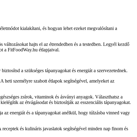
életmódot kialakítani, és hogyan lehet ezeket megvalósítani a
változásokat hajts el az étrendedben és a testedben. Legyél kezdő
ot a FitFoodWay.hu étlapjaival.
biztosítsd a szükséges tápanyagokat és energiát a szervezetednek.
A heti személyre szabott étlapok segítségével, amelyeket az
egészséges zsírok, vitaminok és ásványi anyagok. Választhatsz a
ielégítik az étvágásodat és biztosítják az esszenciális tápanyagokat.
ja az energiát és a tápanyagokat anélkül, hogy túlzásba vinned vagy
receptek és kulináris javaslatok segítségével minden nap finom és