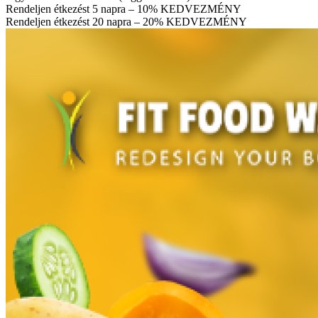
Rendeljen étkezést 5 napra – 10% KEDVEZMÉNY
Rendeljen étkezést 20 napra – 20% KEDVEZMÉNY