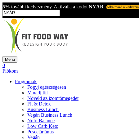
5%
további kedvezmény. Aktiválja a kódot
NYÁR
Alkalmazd a kedvezm
Menü
0
Fiókom
Programok
Fogyj egészségesen
Maradj fitt
Növeld az izomtömegedet
Fit & Detox
Business Lunch
Vegán Business Lunch
Nutri Balance
Low Carb Keto
Pescetáriánus
Vegán